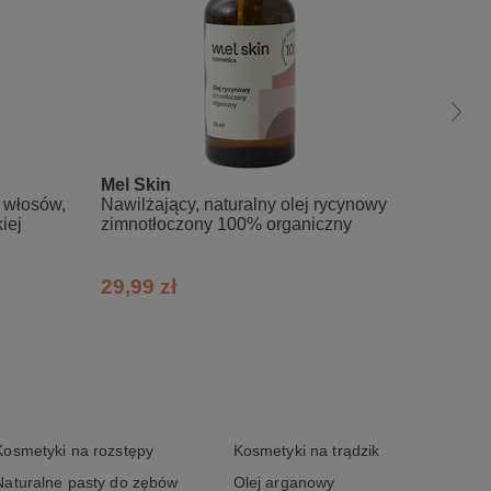
Mel Skin
Vis Pl
o włosów,
Nawilżający, naturalny olej rycynowy
Serum 
iej
zimnotłoczony 100% organiczny
włosów
29,99 zł
21,49
Kosmetyki na rozstępy
Kosmetyki na trądzik
Naturalne pasty do zębów
Olej arganowy