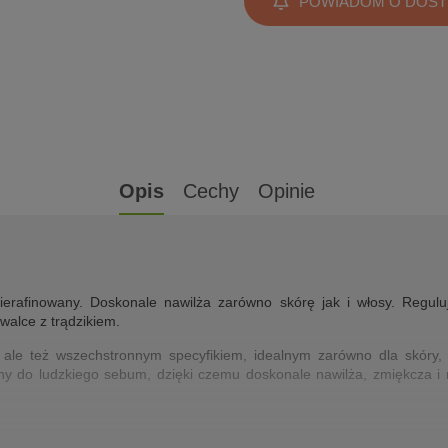
POWIADOM O DOST
Opis
Cechy
Opinie
 nierafinowany. Doskonale nawilża zarówno skórę jak i włosy. Regul
alce z trądzikiem.
m, ale też wszechstronnym specyfikiem, idealnym zarówno dla skóry
żony do ludzkiego sebum, dzięki czemu doskonale nawilża, zmiękcza i 