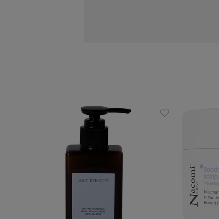
fitosterole: działają przeciwzapaln
witamina A: przyspiesza regeneracj
witaminy E i F: wspierają odnowę 
bliźniacze właściwości z ludzkim 
Zalety:
kekka, szybko się wchłaniająca for
naturalny, delikatnie słodki aromat
idealny dla każdego rodzaju skóry,
w 100% naturalny i wegański.
Sposób użycia:
Nanieść niewielką ilość olejku na skó
użytku.