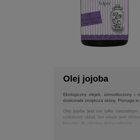
Olej jojoba
Ekologiczny olejek, zimnotłoczony i
doskonale zmiękcza skórę. Pomaga w w
Olej jojoba jest nie tylko naturalny
unikatowy skład, ten olejek jest zbli
kluczem do zdrowej skóry i włosów.
Działanie: