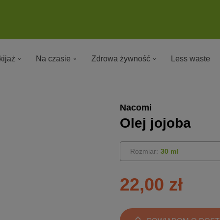
ijaż
Na czasie
Zdrowa żywność
Less waste
Nacomi
Olej jojoba
Rozmiar:
30 ml
22,00 zł