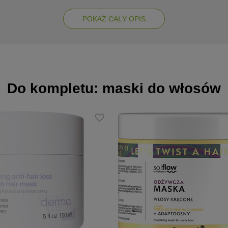
ie, łagodzą podrażnienia,
POKAŻ CAŁY OPIS
ę skóry, poprawia jej elastyczność,
komórkową, chronią przed działaniem wolnych rodników,
sebum: doskonała absorpcja, regulacja wydzielania sebum, intensywne n
Do kompletu: maski do włosów
muła, która nie obciąża skóry,
, który dodaje uczucie świeżości,
 szczególnie zalecany dla skóry problemowej i trądzikowej,
rę twarzy czy ciała, a także na włosy. Delikatnie wmasować aż do pełne