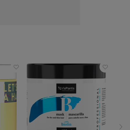
awilżenie.
go wchłonięcia. Idealny do codziennego