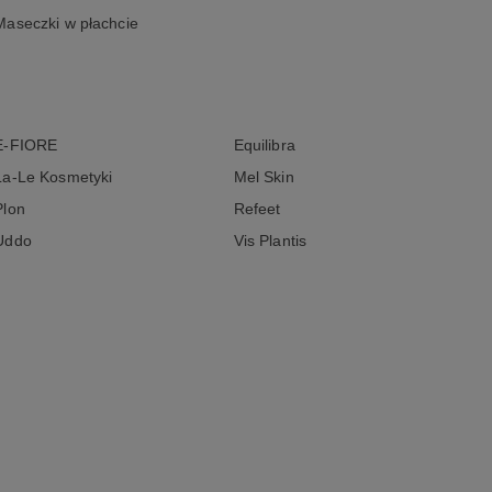
Maseczki w płachcie
E-FIORE
Equilibra
La-Le Kosmetyki
Mel Skin
Plon
Refeet
Uddo
Vis Plantis