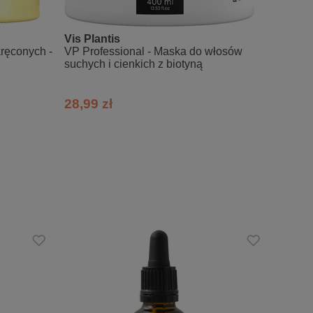
Vis Plantis
SoFlo
ręconych -
VP Professional - Maska do włosów
Emolie
suchych i cienkich z biotyną
włosów
28,99 zł
26,99