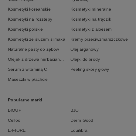
Kosmetyki koreańskie
Kosmetyki mineralne
Kosmetyki na rozstępy
Kosmetyki na trądzik
Kosmetyki polskie
Kosmetyki z aloesem
Kosmetyki ze śluzem ślimaka
Kremy przeciwzmarszczkowe
Naturalne pasty do zębów
Olej arganowy
Olejek z drzewa herbacianego
Olejki do brody
Serum z witaminą C
Peeling skóry głowy
Maseczki w płachcie
Popularne marki
BIOUP
BJO
Celloo
Derm Good
E-FIORE
Equilibra