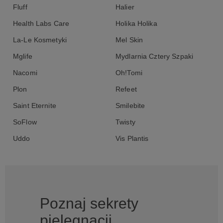
Fluff
Halier
Health Labs Care
Holika Holika
La-Le Kosmetyki
Mel Skin
Mglife
Mydlarnia Cztery Szpaki
Nacomi
Oh!Tomi
Plon
Refeet
Saint Eternite
Smilebite
SoFlow
Twisty
Uddo
Vis Plantis
Poznaj sekrety
pielęgnacji