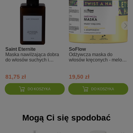
głęboko nawilża i regeneruje
kondycjonuje i wygładza
dodaje włosom blasku i witalności
nadaje sprężystości
zapobiega rozdwajaniu się końcówek
ułatwia rozczesywanie
Saint Eternite
SoFlow
Maska nawilżająca dobra
Odżywcza maska do
chroni przed uszkodzeniami
do włosów suchych i
włosów kręconych - melon,
łamliwych
aloes so!flow
Zalety
81,75 zł
19,50 zł
odpowiedni dla włosów wysokoporowatych
DO KOSZYKA
DO KOSZYKA
intensywne działanie pielęgnacyjne
zawiera oleje dopasowane do potrzeb włosów
wysokoporowatych
Mogą Ci się spodobać
Sposób użycia
Rozprowadź kilka kropli na całej długości suchych lub wilgotnych