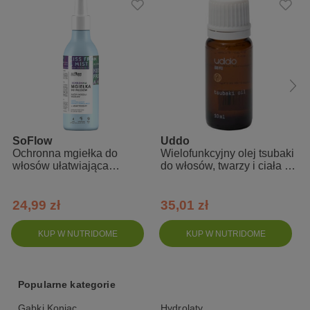
włosów oraz wmasuj w skórę głowy. Pozostaw na kilka godzin, a
następnie umyj włosy. Unikaj kontaktu z oczami.
Skład INCI
Vitis Vinifera Seed Oil, Glycine Soja Oil, Cannabis Sativa Seed Oil,
Gossypium Herbaceum Seed Oil, Tocopheryl Acetate, Parfum.
SoFlow
Uddo
Ochronna mgiełka do
Wielofunkcyjny olej tsubaki
włosów ułatwiająca
do włosów, twarzy i ciała z
stylizację so!flow
kamelii japońskiej 10 ml
24,99 zł
35,01 zł
KUP W NUTRIDOME
KUP W NUTRIDOME
Popularne kategorie
Gąbki Konjac
Hydrolaty