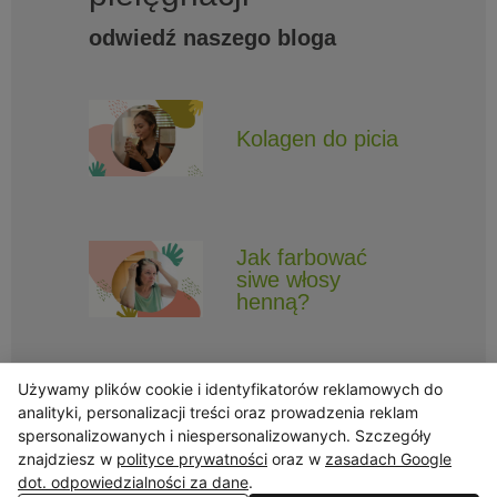
odwiedź naszego bloga
Kolagen do picia
Jak farbować
siwe włosy
henną?
Używamy plików cookie i identyfikatorów reklamowych do
analityki, personalizacji treści oraz prowadzenia reklam
spersonalizowanych i niespersonalizowanych. Szczegóły
znajdziesz w
polityce prywatności
oraz w
zasadach Google
Obserwuj Triny, by nie ominęły Cię najlepsze promocje i informacje
o nowościach.
dot. odpowiedzialności za dane
.