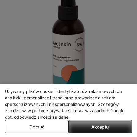
Używamy plików cookie i identyfikatorów reklamowych do
X
analityki, personalizacji treści oraz prowadzenia reklam
spersonalizowanych i niespersonalizowanych. Szczegóły
Serwis wykorzystuje pliki cookies. Korzystając ze strony
znajdziesz w
polityce prywatności
oraz w
zasadach Google
wyrażasz zgodę na wykorzystywanie plików cookies, w zakresie
dot. odpowiedzialności za dane
.
odpowiadającym konfiguracji Twojej przeglądarki.
Mel Skin
Odrzuć
Akceptuj
Przeczytaj więcej
Nawilżający hydrolat z kwiatów gorzkiej pomarańczy do
twarzy, włosów i ciała