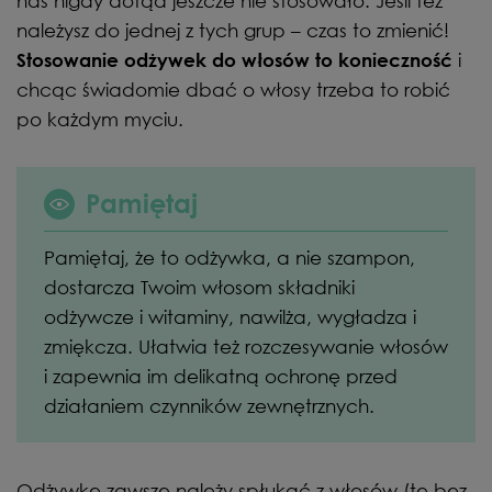
nas nigdy dotąd jeszcze nie stosowało. Jeśli też
należysz do jednej z tych grup – czas to zmienić!
i
Stosowanie odżywek do włosów to konieczność
chcąc świadomie dbać o włosy trzeba to robić
po każdym myciu.
Pamiętaj
Pamiętaj, że to odżywka, a nie szampon,
dostarcza Twoim włosom składniki
odżywcze i witaminy, nawilża, wygładza i
zmiękcza. Ułatwia też rozczesywanie włosów
i zapewnia im delikatną ochronę przed
działaniem czynników zewnętrznych.
Odżywkę zawsze należy spłukać z włosów (te bez