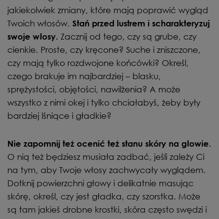
jakiekolwiek zmiany, które mają poprawić wygląd
Twoich włosów.
Stań przed lustrem i scharakteryzuj
Zacznij od tego, czy są grube, czy
swoje włosy.
cienkie. Proste, czy kręcone? Suche i zniszczone,
czy mają tylko rozdwojone końcówki? Określ,
czego brakuje im najbardziej – blasku,
sprężystości, objętości, nawilżenia? A może
wszystko z nimi okej i tylko chciałabyś, żeby były
bardziej lśniące i gładkie?
Nie zapomnij też ocenić też stanu skóry na głowie.
O nią też będziesz musiała zadbać, jeśli zależy Ci
na tym, aby Twoje włosy zachwycały wyglądem.
Dotknij powierzchni głowy i delikatnie masując
skórę, określ, czy jest gładka, czy szorstka. Może
są tam jakieś drobne krostki, skóra często swędzi i