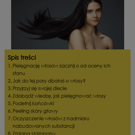
Spis treści
Pielęgnację włosów zacznij o od oceny ich
stanu
Jak do tej pory dbałaś o włosy?
Przyjrzyj się swojej diecie
Zdobądź wiedzę, jak pielęgnować włosy
Podetnij końcówki
Peeling skóry głowy
Oczyszczenie włosów z nadmiaru
nabudowanych substancji
Zmiana szamponu