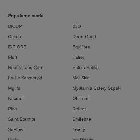
Popularne marki
BIOUP
BJO
Celloo
Derm Good
E-FIORE
Equilibra
Fluff
Halier
Health Labs Care
Holika Holika
La-Le Kosmetyki
Mel Skin
Mglife
Mydlarnia Cztery Szpaki
Nacomi
Oh!Tomi
Plon
Refeet
Saint Eternite
Smilebite
SoFlow
Twisty
Uddo
Vis Plantis