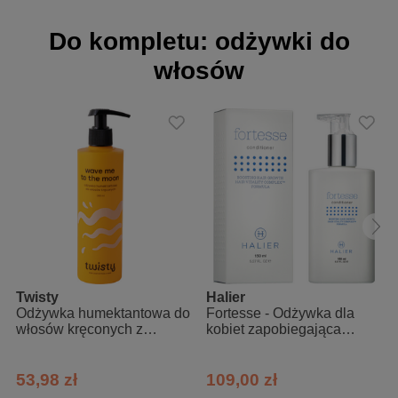
Działanie:
Do kompletu: odżywki do
absorbuje nadmiar sebum
włosów
unosi włosy u nasady
wygładza
nabłyszcza
chroni przed puszeniem i elektryzowaniem
Zalety:
kosmetyk naturalny na bazie składników pochodzenia
roślinnego
kosmetyk wegański
Twisty
Halier
nie zawiera alergenów i sztucznych barwników
Odżywka humektantowa do
Fortesse - Odżywka dla
włosów kręconych z
kobiet zapobiegająca
łagodny dla skóry
aloesem, kwasem
wypadaniu włosów
nie zawiera alkoholu
mlekowym, pantenolem
Twisty
53,98 zł
109,00 zł
pozostawia na włosach świeży, subtelny zapach białej herbaty