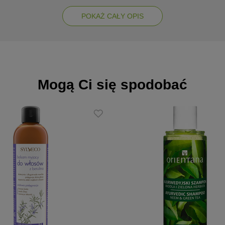
żywia i wzmacnia włosy, przywracając im zdrowy wygląd
POKAŻ CAŁY OPIS
odzi podrażnienia skóry głowy, jednocześnie intensywnie odżywiając włos
ę włosów i zapobiega powstawaniu suchego łupieżu
y, ogranicza przetłuszczanie się oraz łagodzi podrażnienia skóry głowy
Mogą Ci się spodobać
zaciszu twojej łazienki
ia i pięknie lśniące
kre włosy. Rozprowadź go na całej ich długości i masuj skórę głowy. 
e, Cocamidopropyl Betaine, Glycerin, Lauryl Lactate, PEG-12 Dimethi
t, Althaea Officinalis Root Extract, Sodium Lauroyl Methyl Isethion
yl Ether, Disodium Phosphate, Trisodium Ethylenediamine Disuccinat