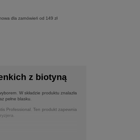
owa dla zamówień od 149 zł
enkich z biotyną
m wyborem. W składzie produktu znalazła
az pełne blasku.
ntis Professional. Ten produkt zapewnia
ryzjera.