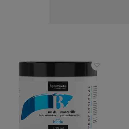
biotyna w składzie intensywnie od
ekstrakt z lukrecji odświeża i łag
ekstrakt z lipy wygładza struktur
ekstrakt z prawoślazu nawilża włos
Zalety:
profesjonalna kuracja dla włosów w 
włosy stają się zdrowsze, pełne życ
Sposób użycia:
Nanieś niewielką ilość szamponu na mo
czynność.
Skład INCI:
Aqua , Sodium C14-C16 Olefin Sulfonat
Extract, Tilia Cordata Flower Extrac
Panthenol, Lactic Acid, PPG-3 Capryl