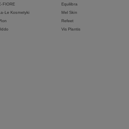
E-FIORE
Equilibra
La-Le Kosmetyki
Mel Skin
Plon
Refeet
Uddo
Vis Plantis