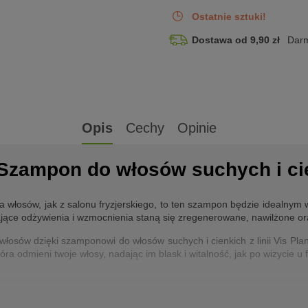
Ostatnie sztuki!
Dostawa od 9,90 zł
Darm
Opis
Cechy
Opinie
 Szampon do włosów suchych i ci
dla włosów, jak z salonu fryzjerskiego, to ten szampon będzie idealny
gające odżywienia i wzmocnienia staną się zregenerowane, nawilżone or
włosów dzięki szamponowi do włosów suchych i cienkich z linii Vis Pla
óra odmieni twoje włosy, nadając im blask i witalność, jak po wizycie u f