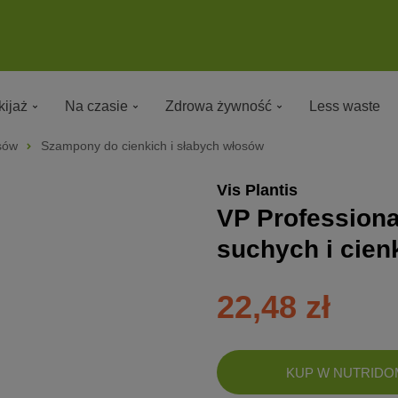
ijaż
Na czasie
Zdrowa żywność
Less waste
sów
Szampony do cienkich i słabych włosów
Vis Plantis
VP Profession
suchych i cien
22,48 zł
DODANO!
KUP W NUTRIDO