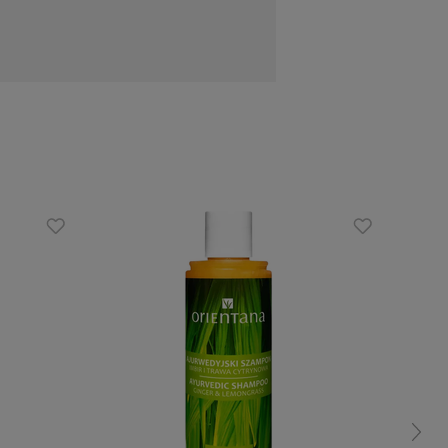
y
Po spłukaniu, w razie potrzeby powtórz
cone, Betaine, Glycyrrhiza Glabra Root
ate, Biotin, Urea, Polyquaternium-10,
e, Citric Acid, Tetrasodium Glutamate