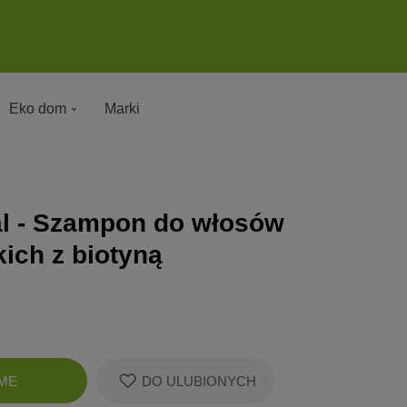
Eko dom
Marki
al - Szampon do włosów
kich z biotyną
Zobacz
ME
DO ULUBIONYCH
koszyk