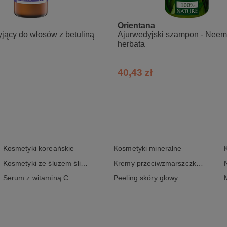
ate 80, Parfum, Sodium Benzoate, Potassium Sorbate
Orientana
jący do włosów z betuliną
Ajurwedyjski szampon - Neem 
herbata
40,43 zł
Kosmetyki koreańskie
Kosmetyki mineralne
Kosmetyki ze śluzem ślimaka
Kremy przeciwzmarszczkowe
Serum z witaminą C
Peeling skóry głowy