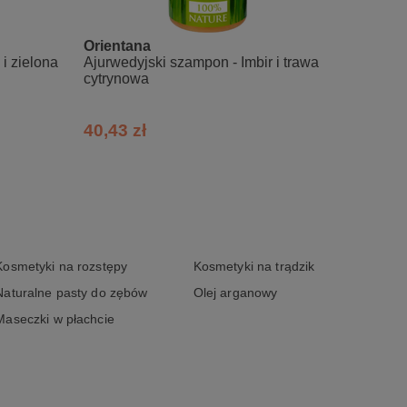
Orientana
Viane
i zielona
Ajurwedyjski szampon - Imbir i trawa
Normal
cytrynowa
40,43 zł
28,87
Kosmetyki na rozstępy
Kosmetyki na trądzik
Naturalne pasty do zębów
Olej arganowy
Maseczki w płachcie