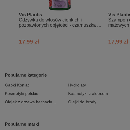
Aqua, Sodium C14-C16 Olefin Sulfonat
Gossypium Herbaceum Extract, Linum
Glyceryl Oleate, Citric Acid, Hydroge
Vis Plantis
Vis Planti
Glutamate Diacetate, Parfum, Sodium 
Odżywka do włosów cienkich i
Szampon d
* Podany skład może ulec zmianie. Peł
pozbawionych objętości - czarnuszka +
matowych -
bawełna + len
17,99 zł
17,99 zł
Popularne kategorie
Gąbki Konjac
Hydrolaty
Kosmetyki polskie
Kosmetyki z aloesem
Olejek z drzewa herbacianego
Olejki do brody
Popularne marki