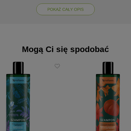
POKAŻ CAŁY OPIS
c im blasku i przyjemnej miękkości.,
nież oddziałowuje na skórę głowy,
t włosów, a także powstrzymuje ich wypadanie i działa antybakteryjnie,
nu i bawełny, co sprawia, że odżywia zniszczone włosy i zapobiega roz
Mogą Ci się spodobać
bjętości.
kre włosy, rozprowadź go na całej ich długości i masuj skórę głowy. 
chcesz.