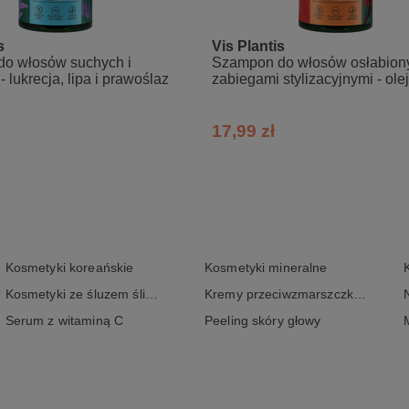
e, Cocamidopropyl Betaine, Glycerin, Betaine, Glyceryl Caprylate/
 Usitatissimum Seed Extract, Sodium Lauroyl Methyl Isethionate,
nated Palm Glycerides Citrate, Tocopherol, Lactic Acid, Trisodium Et
s
Vis Plantis
Chloride, Sodium Benzoate, Potassium Sorbate
o włosów suchych i
Szampon do włosów osłabion
ny, aktualny skład INCI znajduje się zawsze na opakowaniu.
 lukrecja, lipa i prawoślaz
zabiegami stylizacyjnymi - ole
dyni, pszenica i owies
17,99 zł
Kosmetyki koreańskie
Kosmetyki mineralne
Kosmetyki ze śluzem ślimaka
Kremy przeciwzmarszczkowe
Serum z witaminą C
Peeling skóry głowy