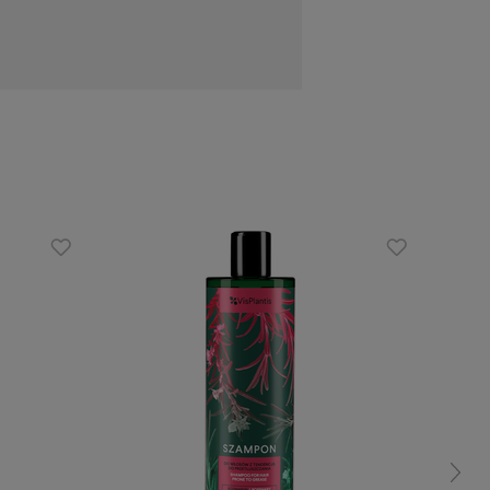
dwajaniu się końcówek.
Po spłukaniu, w razie potrzeby powtórz