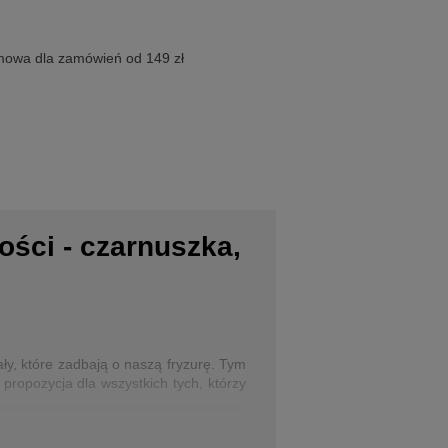
owa dla zamówień od 149 zł
ści - czarnuszka,
ły, które zadbają o naszą fryzurę. Tym
propozycja dla wszystkich tych, którzy