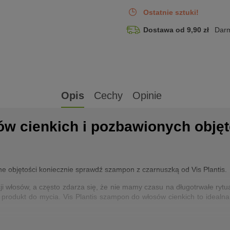
Ostatnie sztuki!
Dostawa od 9,90 zł
Darm
Opis
Cechy
Opinie
 cienkich i pozbawionych objęto
one objętości koniecznie sprawdź szampon z czarnuszką od Vis Plantis.
i włosów, a często zdarza się, że nie mamy czasu na długotrwałe rytua
 produkt do mycia. Vis Plantis szampon do włosów cienkich to idealna 