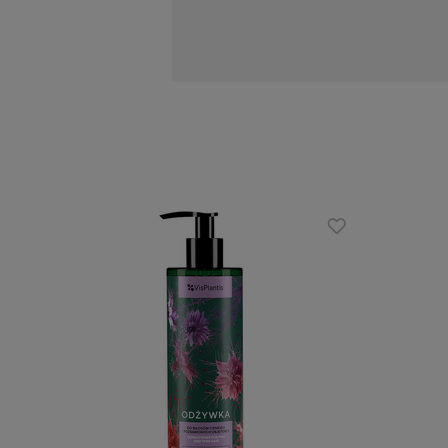
Działanie:
delikatnie oczyszcza włosy, nadają
wzmacnia osłabione włosy, ale rów
estrakt z czarnuszki pobudza poros
formuła wzbogacona o ekstrakt z l
Zalety:
produkt wegański,
do codziennego stosowania,
dedykowany włosom cienkim i bez o
Sposób użycia:
Nanieś niewielką ilość szamponu na mo
czynność. Stosuj tak często, jak tylko 
Skład INCI: