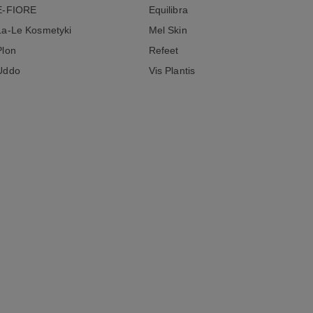
E-FIORE
Equilibra
La-Le Kosmetyki
Mel Skin
Plon
Refeet
Uddo
Vis Plantis