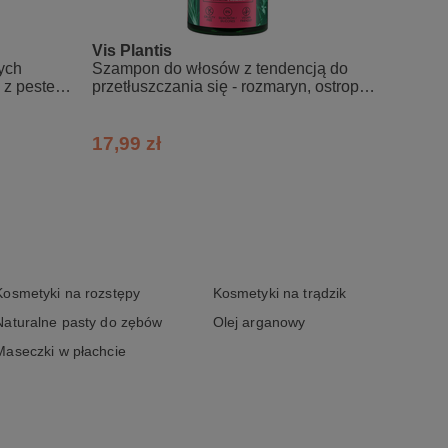
Caprate, Nigella Sativa Seed Extract,
 Polyquaternium-10, Coco Glucoside,
hylenediamine Disuccinate, Tetrasodium
Vis Plantis
Vis Pl
ych
Szampon do włosów z tendencją do
Szampo
j z pestek
przetłuszczania się - rozmaryn, ostropest
tenden
i melisa
skrzyp
17,99 zł
17,99
Kosmetyki na rozstępy
Kosmetyki na trądzik
Naturalne pasty do zębów
Olej arganowy
Maseczki w płachcie