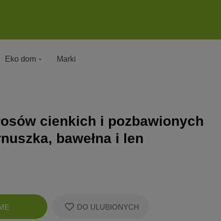
Eko dom
Marki
osów cienkich i pozbawionych
rnuszka, bawełna i len
Zobacz
ME
DO ULUBIONYCH
koszyk