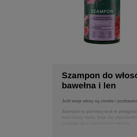
Szampon do włosów
bawełna i len
Jeśli twoje włosy są cienkie i pozbawi
Szampon to pierwszy krok w pielęgnacj
ważniejszy wtedy staje się odpowiedni
zmagają się z wypadaniem włosów.