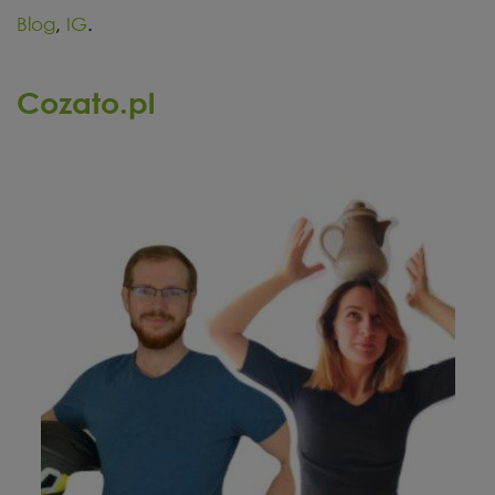
Blog
,
IG
.
Cozato.pl