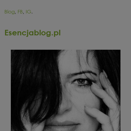
Blog
,
F
B
,
IG
.
Esencjablog.pl