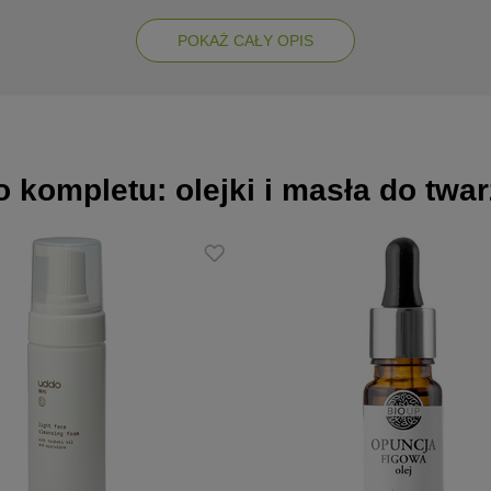
h, ale łagodzi również objawy zapalenia dziąseł. Jej rześki zapac
POKAŻ CAŁY OPIS
 kompletu: olejki i masła do twa
kóry
tej, mieszanej, zanieczyszczonej i nadpotliwości
ciation Organic