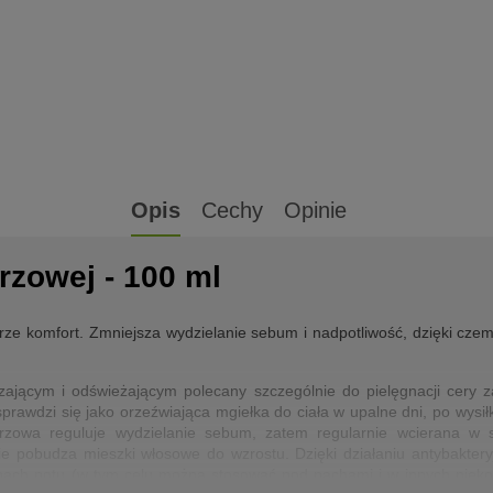
Opis
Cechy
Opinie
rzowej - 100 ml
ze komfort. Zmniejsza wydzielanie sebum i nadpotliwość, dzięki czemu
zającym i odświeżającym polecany szczególnie do pielęgnacji cery zan
sprawdzi się jako orzeźwiająca mgiełka do ciała w upalne dni, po wysił
przowa reguluje wydzielanie sebum, zatem regularnie wcierana 
ie pobudza mieszki włosowe do wzrostu. Dzięki działaniu antybakte
pach potu (w tym celu można stosować pod pachami i w innych niek