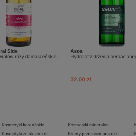
 i ugryzienia owadów
e (Hydrolat z mięty pieprzowej 100%).
ral Side
Asoa
iatów róży damasceńskiej -
Hydrolat z drzewa herbaciane
32,00 zł
Kosmetyki koreańskie
Kosmetyki mineralne
Kosmetyki ze śluzem ślimaka
Kremy przeciwzmarszczkowe