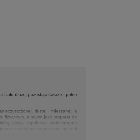
 ciało dłużej pozostaje świeże i pełne
ieczyszczonej, tłustej i mieszanej, a
ku fizycznym, a nawet jako preparat do
w skórę głowy zapobiega nadmiernemu
ryjnemu zapobiega namnażaniu bakterii
omfortowych miejscach). Stosowana do