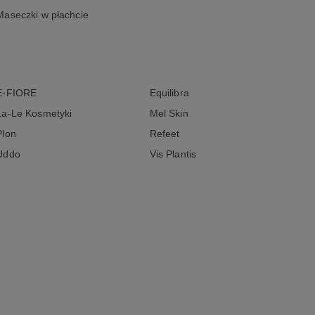
Maseczki w płachcie
E-FIORE
Equilibra
La-Le Kosmetyki
Mel Skin
Plon
Refeet
Uddo
Vis Plantis