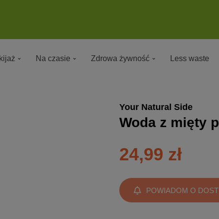
ijaż
Na czasie
Zdrowa żywność
Less waste
Your Natural Side
Woda z mięty p
24,99 zł
POWIADOM O DOST