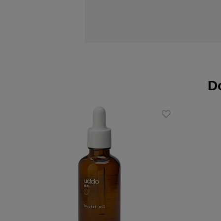
jamy ustnej nie tylko odświeża oddec
energetyczny kop!
Działanie:
redukuje wydzielanie sebum
działa antybakteryjnie
łagodzi podrażnienia
Do
wspomaga regenerację skóry
chłodzi i orzeźwia
Zalety:
100% hydrolat z mięty pieprzowej
nietestowana na zwierzętach
odpowiednia do każdego rodzaju s
szczególnie polecana do skóry tłus
certyfikat ekologiczności Soil Asso