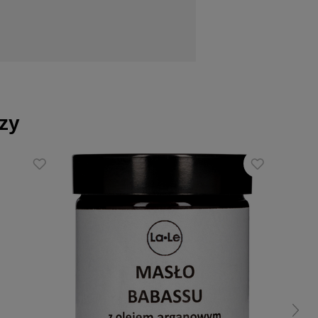
h pobudza ciało i umysł, to prawdziwy
rzy