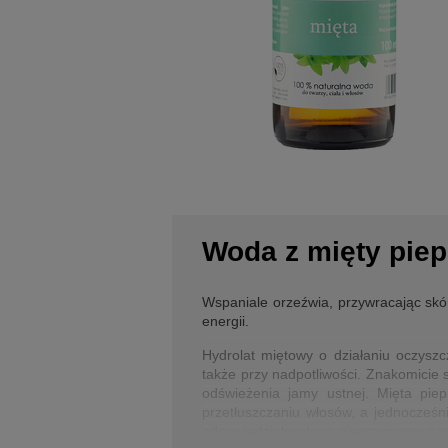
Woda z mięty piep
Wspaniale orzeźwia, przywracając skór
energii.
Hydrolat miętowy o działaniu oczyszc
także przy nadpotliwości. Znakomicie 
odświeżenia jamy ustnej. Mięta pie
przetłuszczaniu włosów, a jednocześn
odpowiedzialnych za nieprzyjemny za