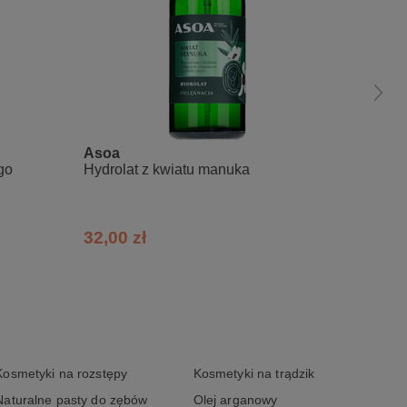
Asoa
La-Le
go
Hydrolat z kwiatu manuka
Hydrola
32,00 zł
29,00
Kosmetyki na rozstępy
Kosmetyki na trądzik
Naturalne pasty do zębów
Olej arganowy