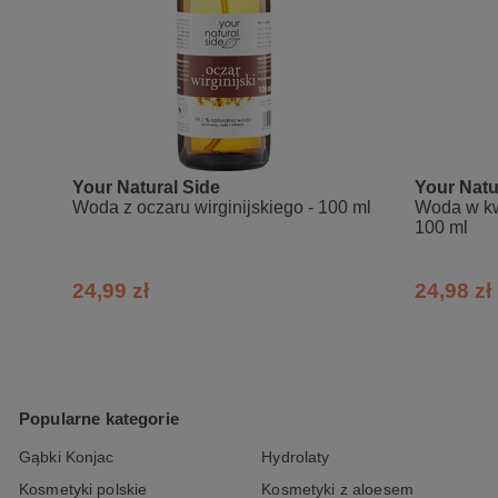
łagodzący preparat na poparzenia
Skład INCI:
Peppermint (Mentha Piperita) Hydrolat
Your Natural Side
Your Natu
Woda z oczaru wirginijskiego - 100 ml
Woda w kw
100 ml
24,99 zł
24,98 zł
Popularne kategorie
Gąbki Konjac
Hydrolaty
Kosmetyki polskie
Kosmetyki z aloesem