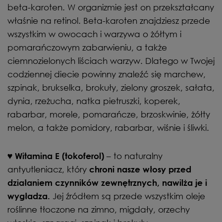
beta-karoten. W organizmie jest on przekształcany
właśnie na retinol. Beta-karoten znajdziesz przede
wszystkim w owocach i warzywa o żółtym i
pomarańczowym zabarwieniu, a także
ciemnozielonych liściach warzyw. Dlatego w Twojej
codziennej diecie powinny znaleźć się marchew,
szpinak, brukselka, brokuły, zielony groszek, sałata,
dynia, rzeżucha, natka pietruszki, koperek,
rabarbar, morele, pomarańcze, brzoskwinie, żółty
melon, a także pomidory, rabarbar, wiśnie i śliwki.
– to naturalny
♥
Witamina E (tokoferol)
antyutleniacz, który
chroni nasze włosy przed
działaniem czynników zewnętrznych, nawilża je i
Jej źródłem są przede wszystkim oleje
wygładza.
roślinne tłoczone na zimno, migdały, orzechy