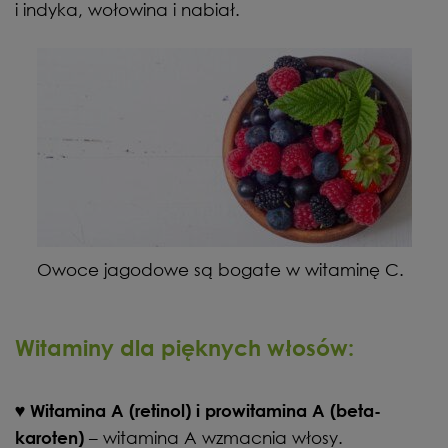
i indyka, wołowina i nabiał.
Owoce jagodowe są bogate w witaminę C.
Witaminy dla pięknych włosów:
♥
Witamina A (retinol) i prowitamina A (beta-
– witamina A wzmacnia włosy.
karoten)