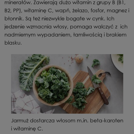
minerałów. Zawierają dużo witamin z grupy B (B1,
B2, PP), witaminę C, wapń, żelazo, fosfor, magnez i
błonnik. Są też niezwykle bogate w cynk. Ich
jedzenie wzmacnia włosy, pomaga walczyć z ich
nadmiernym wypadaniem, łamliwością i brakiem
blasku.
Jarmuż dostarcza włosom m.in. beta-karoten
i witaminę C.