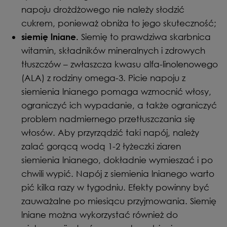
napoju drożdżowego nie należy słodzić
cukrem, ponieważ obniża to jego skuteczność;
Siemię to prawdziwa skarbnica
siemię
lniane.
witamin, składników mineralnych i zdrowych
tłuszczów – zwłaszcza kwasu alfa-linolenowego
(ALA) z rodziny omega-3. Picie napoju z
siemienia lnianego pomaga wzmocnić włosy,
ograniczyć ich wypadanie, a także ograniczyć
problem nadmiernego przetłuszczania się
włosów. Aby przyrządzić taki napój, należy
zalać gorącą wodą 1-2 łyżeczki ziaren
siemienia lnianego, dokładnie wymieszać i po
chwili wypić. Napój z siemienia lnianego warto
pić kilka razy w tygodniu. Efekty powinny być
zauważalne po miesiącu przyjmowania. Siemię
lniane można wykorzystać również do