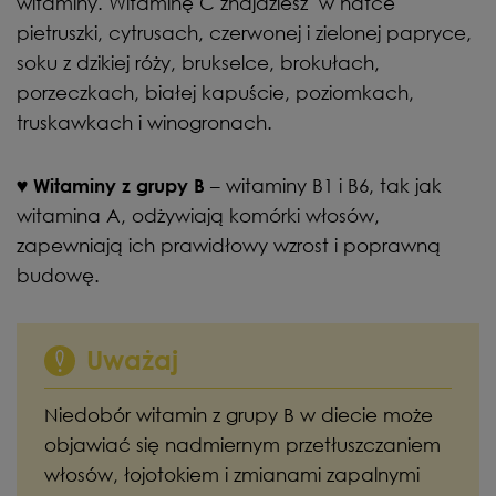
witaminy. Witaminę C znajdziesz w natce
pietruszki, cytrusach, czerwonej i zielonej papryce,
soku z dzikiej róży, brukselce, brokułach,
porzeczkach, białej kapuście, poziomkach,
truskawkach i winogronach.
– witaminy B1 i B6, tak jak
♥
Witaminy z grupy B
witamina A, odżywiają komórki włosów,
zapewniają ich prawidłowy wzrost i poprawną
budowę.
Uważaj
Niedobór witamin z grupy B w diecie może
objawiać się nadmiernym przetłuszczaniem
włosów, łojotokiem i zmianami zapalnymi