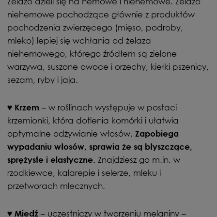
Żelazo dzieli się na hemowe i niehemowe. Żelazo
niehemowe pochodzące głównie z produktów
pochodzenia zwierzęcego (mięso, podroby,
mleko) lepiej się wchłania od żelaza
niehemowego, którego źródłem są zielone
warzywa, suszone owoce i orzechy, kiełki pszenicy,
sezam, ryby i jaja.
– w roślinach występuje w postaci
♥ Krzem
krzemionki, która dotlenia komórki i ułatwia
optymalne odżywianie włosów.
Zapobiega
wypadaniu włosów, sprawia że są błyszczące,
Znajdziesz go m.in. w
sprężyste i elastyczne.
rzodkiewce, kalarepie i selerze, mleku i
przetworach mlecznych.
– uczestniczy w tworzeniu melaniny –
♥ Miedź