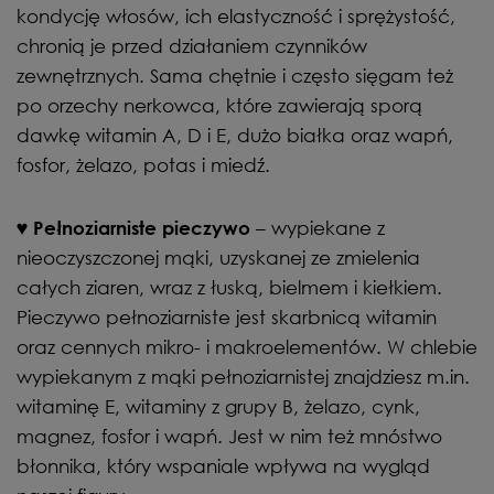
kondycję włosów, ich elastyczność i sprężystość,
chronią je przed działaniem czynników
zewnętrznych. Sama chętnie i często sięgam też
po orzechy nerkowca, które zawierają sporą
dawkę witamin A, D i E, dużo białka oraz wapń,
fosfor, żelazo, potas i miedź.
– wypiekane z
♥
Pełnoziarniste pieczywo
nieoczyszczonej mąki, uzyskanej ze zmielenia
całych ziaren, wraz z łuską, bielmem i kiełkiem.
Pieczywo pełnoziarniste jest skarbnicą witamin
oraz cennych mikro- i makroelementów. W chlebie
wypiekanym z mąki pełnoziarnistej znajdziesz m.in.
witaminę E, witaminy z grupy B, żelazo, cynk,
magnez, fosfor i wapń. Jest w nim też mnóstwo
błonnika, który wspaniale wpływa na wygląd