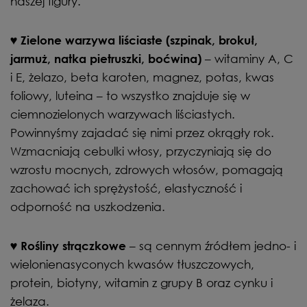
naszej figury.
♥
Zielone warzywa liściaste (szpinak, brokuł,
– witaminy A, C
jarmuż, natka pietruszki, boćwina)
i E, żelazo, beta karoten, magnez, potas, kwas
foliowy, luteina – to wszystko znajduje się w
ciemnozielonych warzywach liściastych.
Powinnyśmy zajadać się nimi przez okrągły rok.
Wzmacniają cebulki włosy, przyczyniają się do
wzrostu mocnych, zdrowych włosów, pomagają
zachować ich sprężystość, elastyczność i
odporność na uszkodzenia.
– są cennym źródłem jedno- i
♥
Rośliny strączkowe
wielonienasyconych kwasów tłuszczowych,
protein, biotyny, witamin z grupy B oraz cynku i
żelaza.