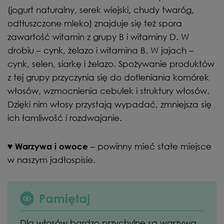
(jogurt naturalny, serek wiejski, chudy twaróg,
odtłuszczone mleko) znajduje się też spora
zawartość witamin z grupy B i witaminy D. W
drobiu – cynk, żelazo i witamina B. W jajach –
cynk, selen, siarkę i żelazo. Spożywanie produktów
z tej grupy przyczynia się do dotleniania komórek
włosów, wzmocnienia cebulek i struktury włosów.
Dzięki nim włosy przystają wypadać, zmniejsza się
ich łamliwość i rozdwajanie.
– powinny mieć stałe miejsce
♥
Warzywa i owoce
w naszym jadłospisie.
Pamiętaj
Dla włosów bardzo przychylne są warzywa