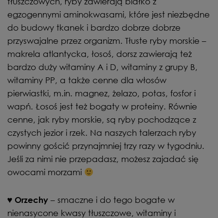
tłuszczowych, ryby zawierają białko z
egzogennymi aminokwasami, które jest niezbędne
do budowy tkanek i bardzo dobrze dobrze
przyswajalne przez organizm. Tłuste ryby morskie –
makrela atlantycka, łosoś, dorsz zawierają też
bardzo duży witaminy A i D, witaminy z grupy B,
witaminy PP, a także cenne dla włosów
pierwiastki, m.in. magnez, żelazo, potas, fosfor i
wapń. Łosoś jest też bogaty w proteiny. Równie
cenne, jak ryby morskie, są ryby pochodzące z
czystych jezior i rzek. Na naszych talerzach ryby
powinny gościć przynajmniej trzy razy w tygodniu.
Jeśli za nimi nie przepadasz, możesz zajadać się
owocami morzami
– smaczne i do tego bogate w
♥
Orzechy
nienasycone kwasy tłuszczowe, witaminy i