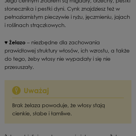
Jego cennym źródłem są migdały, orzechy, pestki
słonecznika i pestki dyni. Cynk znajdziesz też w
pełnoziarnistym pieczywie i ryżu, jęczmieniu, jajach
i roślinach strączkowych.
– niezbędne dla zachowania
♥ Żelazo
prawidłowej struktury włosów, ich wzrostu, a także
do tego, żeby włosy nie wypadały i się nie
przesuszały.
Uważaj
Brak żelaza powoduje, że włosy stają
cienkie, słabe i łamliwe.