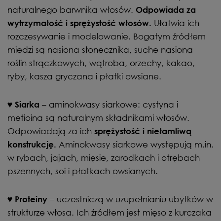
naturalnego barwnika włosów.
Odpowiada za
Ułatwia ich
wytrzymałość i sprężystość włosów.
rozczesywanie i modelowanie. Bogatym źródłem
miedzi są nasiona słonecznika, suche nasiona
roślin strączkowych, wątroba, orzechy, kakao,
ryby, kasza gryczana i płatki owsiane.
– aminokwasy siarkowe: cystyna i
♥ Siarka
metioina są naturalnym składnikami włosów.
Odpowiadają za ich
sprężystość i niełamliwą
Aminokwasy siarkowe występują m.in.
konstrukcję.
w rybach, jajach, mięsie, zarodkach i otrębach
pszennych, soi i płatkach owsianych.
– uczestniczą w uzupełnianiu ubytków w
♥ Proteiny
strukturze włosa. Ich źródłem jest mięso z kurczaka