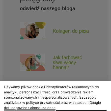
odwiedź naszego bloga
Kolagen do picia
Jak farbować
siwe włosy
henną?
Używamy plików cookie i identyfikatorów reklamowych do
analityki, personalizacji treści oraz prowadzenia reklam
spersonalizowanych i niespersonalizowanych. Szczegóły
znajdziesz w
polityce prywatności
oraz w
zasadach Google
Obserwuj Triny, by nie ominęły Cię najlepsze promocje i informacje
o nowościach.
dot. odpowiedzialności za dane
.