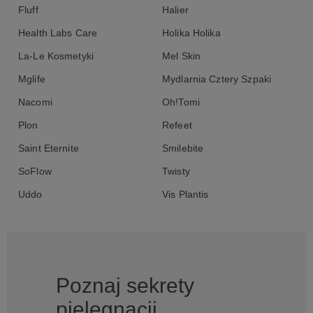
Fluff
Halier
Health Labs Care
Holika Holika
La-Le Kosmetyki
Mel Skin
Mglife
Mydlarnia Cztery Szpaki
Nacomi
Oh!Tomi
Plon
Refeet
Saint Eternite
Smilebite
SoFlow
Twisty
Uddo
Vis Plantis
Poznaj sekrety
pielęgnacji