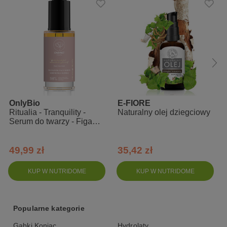
- dodatek do kosmetyków
- do olejowania włosów
- jako dodatek do nawilżającej kąpieli
- do masaży relaksacyjnych w połączeniu z olejkami eterycznymi
- bezpośrednio na płytkę paznokcia w celu jej wzmocnienia
Skład: 100% Perilla Ocymoides Seed Oil
OnlyBio
E-FIORE
Ritualia - Tranquility -
Naturalny olej dziegciowy
Serum do twarzy - Figa
śliwka
49,99 zł
35,42 zł
KUP W NUTRIDOME
KUP W NUTRIDOME
Popularne kategorie
Gąbki Konjac
Hydrolaty