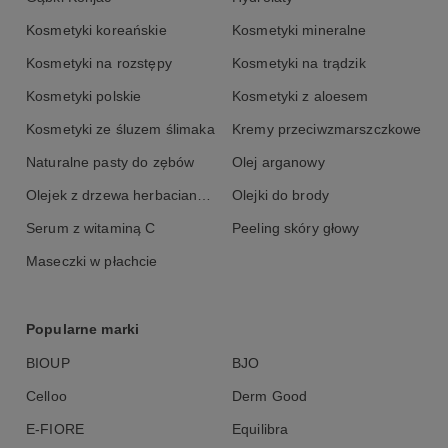
Kosmetyki koreańskie
Kosmetyki mineralne
Kosmetyki na rozstępy
Kosmetyki na trądzik
Kosmetyki polskie
Kosmetyki z aloesem
Kosmetyki ze śluzem ślimaka
Kremy przeciwzmarszczkowe
Naturalne pasty do zębów
Olej arganowy
Olejek z drzewa herbacianego
Olejki do brody
Serum z witaminą C
Peeling skóry głowy
Maseczki w płachcie
Popularne marki
BIOUP
BJO
Celloo
Derm Good
E-FIORE
Equilibra