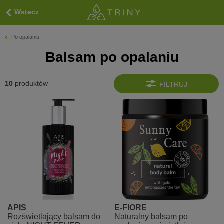
Wstecz
Po opalaniu
Balsam po opalaniu
10
produktów
FILTRUJ
APIS
E-FIORE
Rozświetlający balsam do
Naturalny balsam po