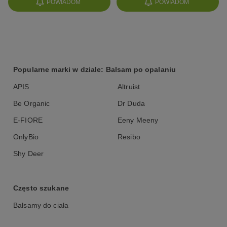
POWIADOM
POWIADOM
Popularne marki w dziale: Balsam po opalaniu
APIS
Altruist
Be Organic
Dr Duda
E-FIORE
Eeny Meeny
OnlyBio
Resibo
Shy Deer
Często szukane
Balsamy do ciała