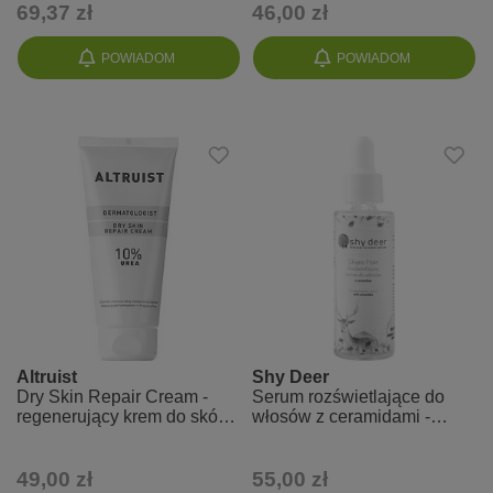
69,37 zł
46,00 zł
POWIADOM
POWIADOM
Altruist
Shy Deer
Dry Skin Repair Cream -
Serum rozświetlające do
regenerujący krem do skóry
włosów z ceramidami -
suchej z 10% mocznikiem
Shyne Hair
49,00 zł
55,00 zł