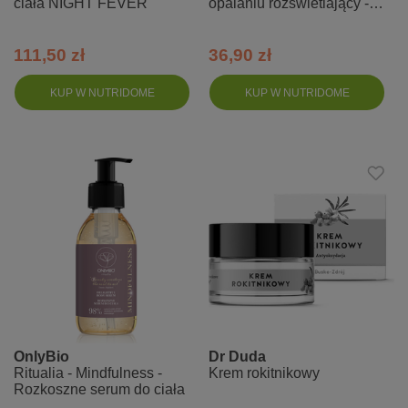
ciała NIGHT FEVER
opalaniu rozświetlający -
Sunny Care
111,50 zł
36,90 zł
KUP W NUTRIDOME
KUP W NUTRIDOME
OnlyBio
Dr Duda
Ritualia - Mindfulness -
Krem rokitnikowy
Rozkoszne serum do ciała