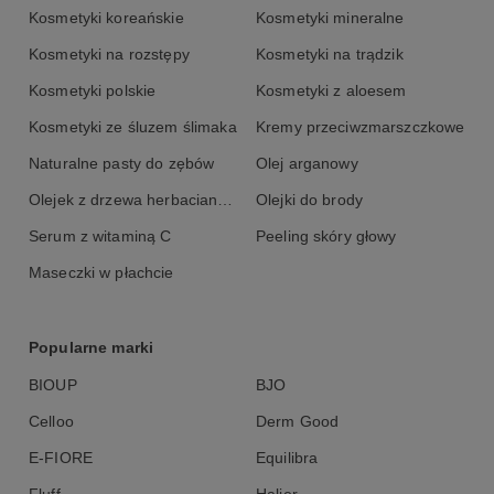
Caprylate, Butyrospermum Parkii Butter, Cetearyl Alcohol, Cocos
Kosmetyki koreańskie
Kosmetyki mineralne
Nucifera Oil, Glyceryl Stearate, Macadamia Ternifolia Seed Oil,
Kosmetyki na rozstępy
Kosmetyki na trądzik
Panthenol, Argania Spinosa Kernel Oil, Stearic Acid, Tocopheryl
Acetate, Benzyl Alcohol, Sodium Lauroyl Glutamate, Glycerin,
Kosmetyki polskie
Kosmetyki z aloesem
Parfum, Aloe Barbadensis Leaf Extract, Serenoa Serrulata Fruit
Extract, Soluble Collagen, Dicaprylyl Ether, Sorbitol, Lauryl
Kosmetyki ze śluzem ślimaka
Kremy przeciwzmarszczkowe
Glucoside, Polyglyceryl-2 Dippolyhydroxystearate, Propylene
Glycol, Argania Spinosa Fruit Extract, Honey Extract, Sodium
Naturalne pasty do zębów
Olej arganowy
PCA, Dehydroacetic Acid, Hydrolyzed Elastin, Glycogen, Serine.
Olejek z drzewa herbacianego
Olejki do brody
Serum z witaminą C
Peeling skóry głowy
Maseczki w płachcie
Popularne marki
BIOUP
BJO
Celloo
Derm Good
E-FIORE
Equilibra