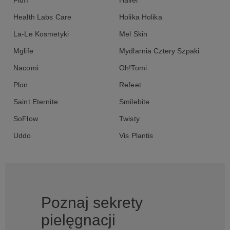
Fluff
Halier
Health Labs Care
Holika Holika
La-Le Kosmetyki
Mel Skin
Mglife
Mydlarnia Cztery Szpaki
Nacomi
Oh!Tomi
Plon
Refeet
Saint Eternite
Smilebite
SoFlow
Twisty
Uddo
Vis Plantis
Poznaj sekrety
pielęgnacji