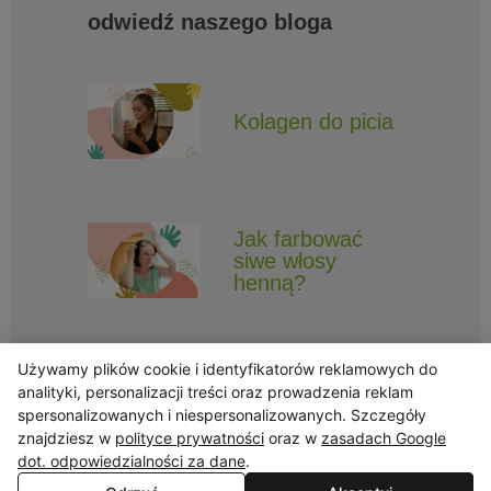
odwiedź naszego bloga
Kolagen do picia
Jak farbować
siwe włosy
henną?
Używamy plików cookie i identyfikatorów reklamowych do
analityki, personalizacji treści oraz prowadzenia reklam
spersonalizowanych i niespersonalizowanych. Szczegóły
znajdziesz w
polityce prywatności
oraz w
zasadach Google
Obserwuj Triny, by nie ominęły Cię najlepsze promocje i informacje
o nowościach.
dot. odpowiedzialności za dane
.