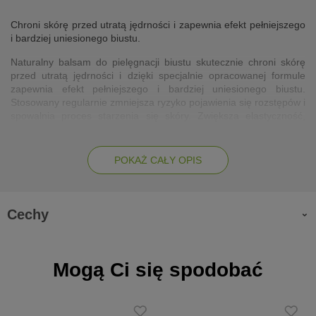
Chroni skórę przed utratą jędrności i zapewnia efekt pełniejszego
i bardziej uniesionego biustu.
Naturalny balsam do pielęgnacji biustu skutecznie chroni skórę
przed utratą jędrności i dzięki specjalnie opracowanej formule
zapewnia efekt pełniejszego i bardziej uniesionego biustu.
Stosowany regularnie zmniejsza ryzyko pojawienia się rozstępów i
spowalnia proces starzenia się skóry. Zwiększa elastyczność,
nawilża i wygładza. W składzie zawiera mieszankę cennych
olejów i maseł roślinnych, którą tworzą zimnotłoczony olej
arganowy, olej macadamia, masło shea i olej kokosowy. Ich
POKAŻ CAŁY OPIS
działanie uzupełniają ekstrakty roślinne z aloesu, miodu i palmy
sabalowej oraz kolagen morski i witamina E. Balsam może być
stosowany do pielęgnacji wszystkich rodzajów skóry.
Cechy
Działanie
ujędrnia biust
Mogą Ci się spodobać
zwiększa elastyczność
nawilża