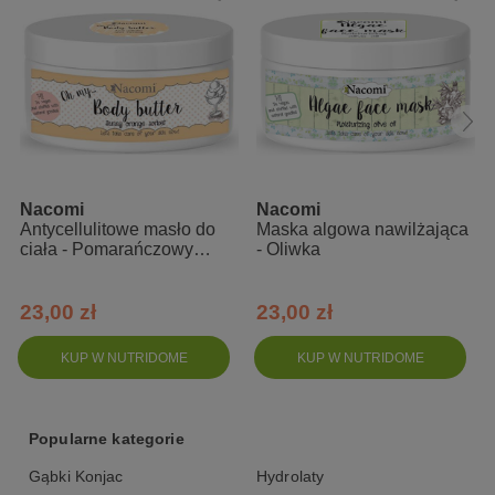
spowalnia proces starzenia się skóry
zapewnia efekt pełniejszego biustu
Zalety
aktywna formuła pielęgnacyjna
zawiera specjalnie opracowaną mieszankę naturalnych
składników roślinnych
Nacomi
Nacomi
skutecznie pielęgnuje i chroni skórę przed procesami
Antycellulitowe masło do
Maska algowa nawilżająca
starzenia
ciała - Pomarańczowy
- Oliwka
odpowiedni dla wszystkich rodzajów skóry
sorbet
23,00 zł
23,00 zł
Sposób użycia:
Wmasuj potrzebną ilość kremu w skórę piersi. Twój dekolt na
KUP W NUTRIDOME
KUP W NUTRIDOME
pewno też skorzysta jeśli i jemu zafundujesz właściwą dawkę
nawilżenia.
Popularne kategorie
Skład INCI:
Gąbki Konjac
Hydrolaty
Aqua, Caprylic/Capric Triglyceride, Cetyl Alcohol, Propylheptyl