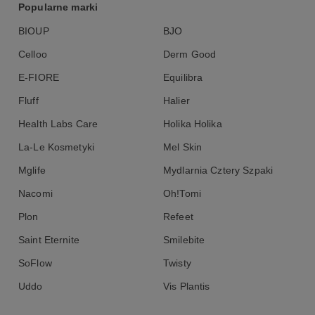
Popularne marki
BIOUP
BJO
Celloo
Derm Good
E-FIORE
Equilibra
Fluff
Halier
Health Labs Care
Holika Holika
La-Le Kosmetyki
Mel Skin
Mglife
Mydlarnia Cztery Szpaki
Nacomi
Oh!Tomi
Plon
Refeet
Saint Eternite
Smilebite
SoFlow
Twisty
Uddo
Vis Plantis