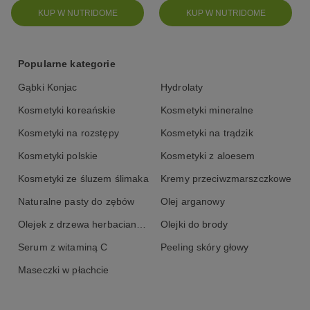
KUP W NUTRIDOME
KUP W NUTRIDOME
Popularne kategorie
Gąbki Konjac
Hydrolaty
Kosmetyki koreańskie
Kosmetyki mineralne
Kosmetyki na rozstępy
Kosmetyki na trądzik
Kosmetyki polskie
Kosmetyki z aloesem
Kosmetyki ze śluzem ślimaka
Kremy przeciwzmarszczkowe
Naturalne pasty do zębów
Olej arganowy
Olejek z drzewa herbacianego
Olejki do brody
Serum z witaminą C
Peeling skóry głowy
Maseczki w płachcie