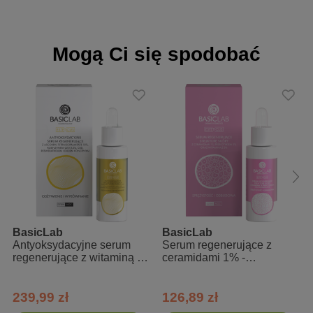
wysokie stężenie witaminy C
Sposób użycia
Mogą Ci się spodobać
Kilka kropli serum nałożyć na twarz i szyję, omijając okolice oczu.
Stosować rano lub/i wieczorem na dokładnie oczyszczoną i suchą
skórę. Z nałożeniem kolejnego produktu należy odczekać min. 5
minut - dzięki temu nie zmniejszymy efektu działania witaminy C.
Skład INCI
Vitis Vinifera Seed Oil, Borago Officinalis Seed Oil, Squalane,
Ascorbyl Tetraisopalmitate, Tocopherol, Ferulic Acid, Resveratrol,
Ubiquinone.
BasicLab
BasicLab
Antyoksydacyjne serum
Serum regenerujące z
regenerujące z witaminą C
ceramidami 1% -
- Odżywienie i wyrównanie
sprężystość i odbudowa
239,99 zł
126,89 zł