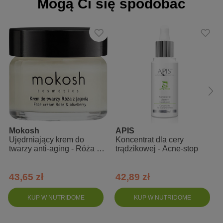
Mogą Ci się spodobać
Mentha Piperita Leaf Water, Aloe Barbadensis Leaf Julce,
Lactobacillus/Arundinaria Gigantea Ferment Filtrate, Aqua,
Leuconostoc/Radish Root Ferment Filtrate, Xylitylglucoside,
Acetum, Anhydroxylitol, Propanediol, Anogeissus Leiocarpa Bark
Extract, Xylitol, Glucose.
Mokosh
APIS
Ujędrniający krem do
Koncentrat dla cery
twarzy anti-aging - Róża z
trądzikowej - Acne-stop
jagodą, 15 ml
43,65 zł
42,89 zł
KUP W NUTRIDOME
KUP W NUTRIDOME