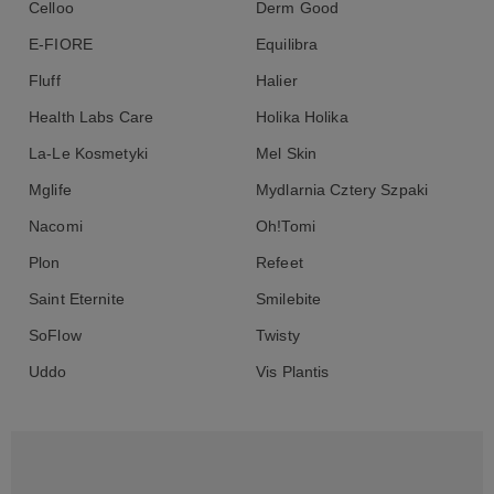
Celloo
Derm Good
E-FIORE
Equilibra
Fluff
Halier
Health Labs Care
Holika Holika
La-Le Kosmetyki
Mel Skin
Mglife
Mydlarnia Cztery Szpaki
Nacomi
Oh!Tomi
Plon
Refeet
Saint Eternite
Smilebite
SoFlow
Twisty
Uddo
Vis Plantis