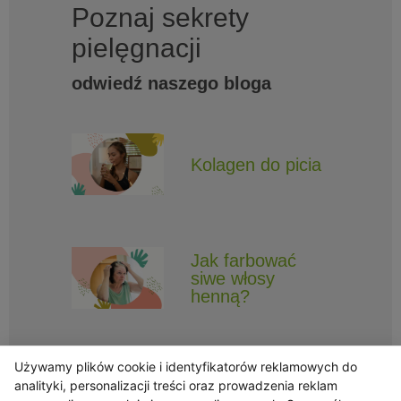
Poznaj sekrety
pielęgnacji
odwiedź naszego bloga
Kolagen do picia
Jak farbować
siwe włosy
henną?
Używamy plików cookie i identyfikatorów reklamowych do
analityki, personalizacji treści oraz prowadzenia reklam