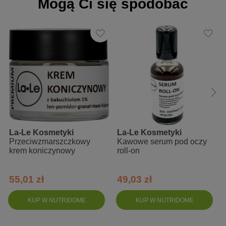
Mogą Ci się spodobać
wygładza zmarszczki
opóźnia procesy starzenia się skóry
chroni przed czynnikami środowiska zewnętrznego
Zalety
dla każdego rodzaju skóry
szklane opakowanie
przyjemny zapach rabarbaru
La-Le Kosmetyki
La-Le Kosmetyki
Sposób użycia
Przeciwzmarszczkowy
Kawowe serum pod oczy
krem koniczynowy
roll-on
Do codziennego stosowania na skórę twarzy lub włosy i skórę
głowy wymagające szczególnego nawilżenia i nie tylko
55,01 zł
49,03 zł
Skład INCI
KUP W NUTRIDOME
KUP W NUTRIDOME
Aqua, Hyaluronic Acid, Glycerin, Hydrolyzed Caesalpinia Spinosa
Gum, Caesalpinia Spinosa Gum, Saccharide Isomerate, Citric