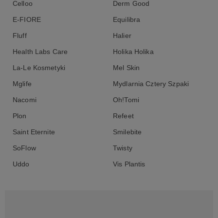
Celloo
Derm Good
E-FIORE
Equilibra
Fluff
Halier
Health Labs Care
Holika Holika
La-Le Kosmetyki
Mel Skin
Mglife
Mydlarnia Cztery Szpaki
Nacomi
Oh!Tomi
Plon
Refeet
Saint Eternite
Smilebite
SoFlow
Twisty
Uddo
Vis Plantis