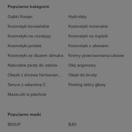
Acid & Sodium Citrate, Chondrus Crispus (Carrageenan) Extract,
Popularne kategorie
Polyglyceryl - 3 PCA, Dehydroacetic Acid, Benzyl Alcohol, Parfum
Gąbki Konjac
Hydrolaty
Kosmetyki koreańskie
Kosmetyki mineralne
Kosmetyki na rozstępy
Kosmetyki na trądzik
Kosmetyki polskie
Kosmetyki z aloesem
Kosmetyki ze śluzem ślimaka
Kremy przeciwzmarszczkowe
Naturalne pasty do zębów
Olej arganowy
Olejek z drzewa herbacianego
Olejki do brody
Serum z witaminą C
Peeling skóry głowy
Maseczki w płachcie
Popularne marki
BIOUP
BJO