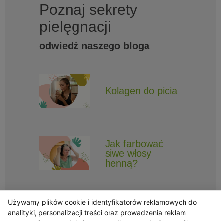
Poznaj sekrety
pielęgnacji
odwiedź naszego bloga
Kolagen do picia
Jak farbować
siwe włosy
henną?
Używamy plików cookie i identyfikatorów reklamowych do
analityki, personalizacji treści oraz prowadzenia reklam