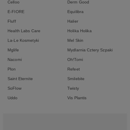
Celloo
Derm Good
E-FIORE
Equilibra
Fluff
Halier
Health Labs Care
Holika Holika
La-Le Kosmetyki
Mel Skin
Mglife
Mydlarnia Cztery Szpaki
Nacomi
Oh!Tomi
Plon
Refeet
Saint Eternite
Smilebite
SoFlow
Twisty
Uddo
Vis Plantis