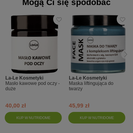
Mogą Ci się spodobać
Skład INCI:
Aqua, Linum Usitatissimum Seed Oil, Punica Granatum Seed Oil,
Solanum Lycopersicum Seed Oil, Cetearyl Olivate, Sorbian
Olivate, Glycerin, Benzyl Alcohol, Panthenol, Lactobacillus/Acerola
Cherry Ferment, Leuconostoc/Radish Root Ferment Filtrate,
Trifolium Pratense Flower Extract, Sodium Hyaluronate, Parfum,
Dehydroacetic Acid, Sodium Hyaluronate, Ethylhexylglycerin,
Limonene, Linalool, Coumarin, Eugenol, Geraniol, Citronellol,
Benzyl Benzoate, Citral, Isoeugenol, Bakuchiol
La-Le Kosmetyki
La-Le Kosmetyki
Masło kawowe pod oczy -
Maska liftingująca do
duże
twarzy
40,00 zł
45,99 zł
KUP W NUTRIDOME
KUP W NUTRIDOME