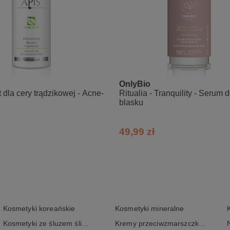
oot Extract, Citral**, Geraniol**, Linalool**, Citronellol**, Eugenol**, Fa
ych
OnlyBio
 dla cery trądzikowej - Acne-
Ritualia - Tranquility - Serum
blasku
49,99 zł
Kosmetyki koreańskie
Kosmetyki mineralne
Kosmetyki ze śluzem ślimaka
Kremy przeciwzmarszczkowe