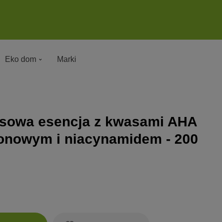
Eko dom
Marki
rusowa esencja z kwasami AHA
onowym i niacynamidem - 200
Zobacz