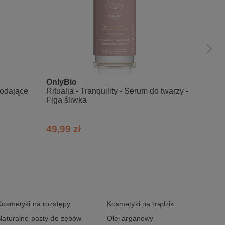
rnesol**
OnlyBio
Nacom
 dodające
Ritualia - Tranquility - Serum do twarzy -
Next l
Figa śliwka
49,99 zł
43,00
Kosmetyki na rozstępy
Kosmetyki na trądzik
Naturalne pasty do zębów
Olej arganowy