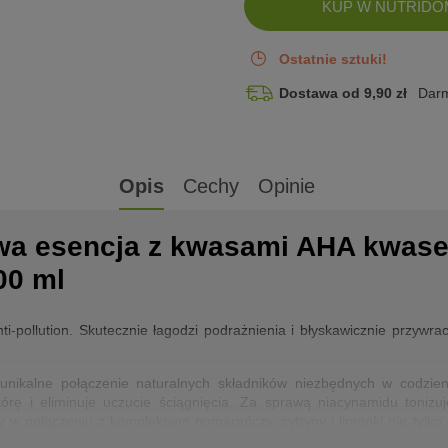
DODANO!
KUP W NUTRIDO
Ostatnie sztuki!
Dostawa od 9,90 zł
Darm
Opis
Cechy
Opinie
owa esencja z kwasami AHA kwas
00 ml
anti-pollution. Skutecznie łagodzi podrażnienia i błyskawicznie przyw
ikalne połączenie naturalnych składników niezbędnych w codzienn
órę i eliminuje uczucie ściągnięcia. Za sprawą niacynamidu toniz
ipy w połączeniu z kompleksem pomarańczy, cytryny i limonki nie tylko
dzają to liczne badania aparaturowe po 28 dniach systematycznego sto