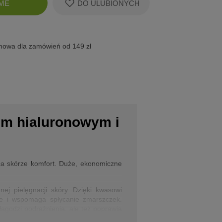
ME
DO ULUBIONYCH
koszyk
owa dla zamówień od 149 zł
em hialuronowym i
raca skórze komfort. Duże, ekonomiczne
ej pielęgnacji skóry. Dzięki kwasowi
uje i wspomaga spłycanie zmarszczek.
 łagodzi podrażnienia, ale też poprawia
sowania.