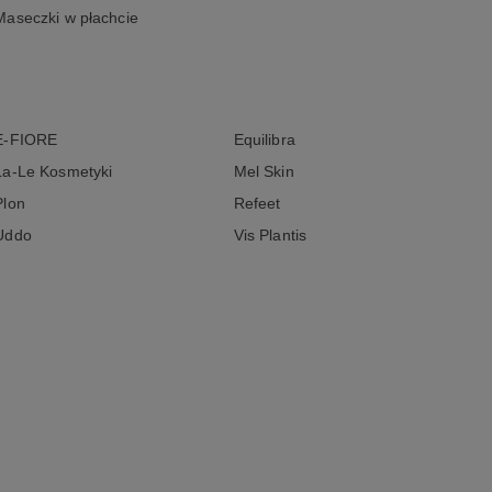
Maseczki w płachcie
E-FIORE
Equilibra
La-Le Kosmetyki
Mel Skin
Plon
Refeet
Uddo
Vis Plantis