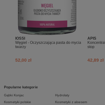
cinalisRoot Extract, Glycyrrhiza Glabra R
*składniki z upraw organicznych,
**naturalne składniki olejków eteryczn
IOSSI
APIS
Węgiel - Oczyszczająca pasta do mycia
Koncentrat
twarzy
stop
52,00 zł
42,89 zł
Popularne kategorie
Gąbki Konjac
Hydrolaty
Kosmetyki polskie
Kosmetyki z aloesem