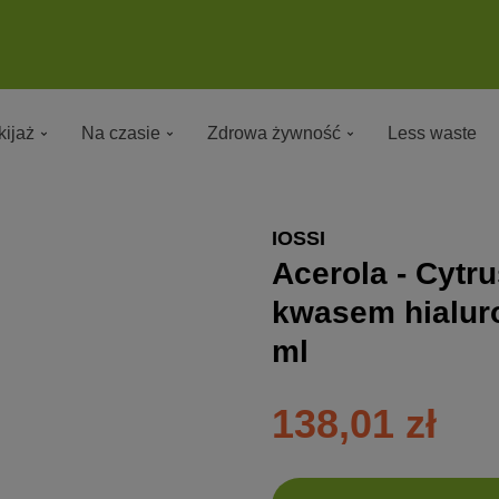
ijaż
Na czasie
Zdrowa żywność
Less waste
IOSSI
Acerola - Cyt
kwasem hialur
ml
138,01 zł