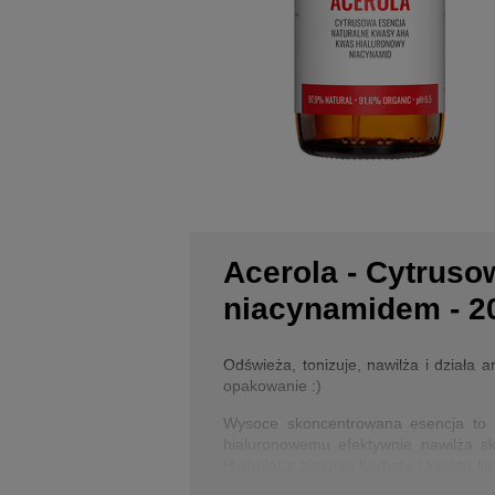
Acerola - Cytrus
niacynamidem - 2
Odświeża, tonizuje, nawilża i działa 
opakowanie :)
Wysoce skoncentrowana esencja to un
hialuronowemu efektywnie nawilża sk
Hydrolat z zielonej herbaty i kwiatu l
poziom nawilżenia aż o 45% - potwier