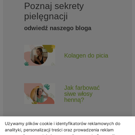
Poznaj sekrety
pielęgnacji
odwiedź naszego bloga
Kolagen do picia
Jak farbować
siwe włosy
henną?
Używamy plików cookie i identyfikatorów reklamowych do
analityki, personalizacji treści oraz prowadzenia reklam