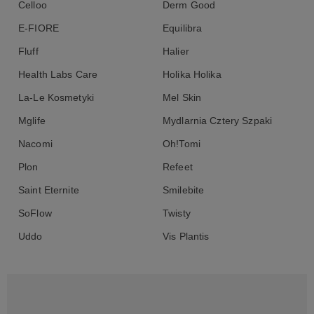
Celloo
Derm Good
E-FIORE
Equilibra
Fluff
Halier
Health Labs Care
Holika Holika
La-Le Kosmetyki
Mel Skin
Mglife
Mydlarnia Cztery Szpaki
Nacomi
Oh!Tomi
Plon
Refeet
Saint Eternite
Smilebite
SoFlow
Twisty
Uddo
Vis Plantis