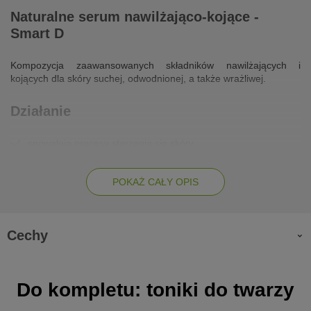
Naturalne serum nawilżająco-kojące -
Smart D
Kompozycja zaawansowanych składników nawilżających i
kojących dla skóry suchej, odwodnionej, a także wrażliwej.
Działanie
spowalnia procesy starzenia się skóry
chroni przed negatywnymi skutkami działania środowiska
zewnętrznego
POKAŻ CAŁY OPIS
przywraca równowagę wodno-mineralną skórze
nawilża i łagodzi podrażnienia
Cechy
Zalety
bogate w naturalne i roślinne składniki o intensywnych
Do kompletu: toniki do twarzy
właściwościach pielęgnacyjnych