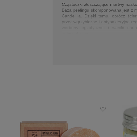
Cząsteczki złuszczające martwy naskór
Baza peelingu skomponowana jest z ma
Candelilla. Dzięki temu, oprócz ści
przeciwgrzybiczne i antybakteryjne r
werbeny egzotycznej i wanilii na
antyspetyczne.
Peeling został zamknięty w szklanym s
przygotowuje skórę do depilacji i pozo
Działanie:
ściera i złuszcza martwy naskórek
odżywia i uelastycznia skórę
przygotowuje do depilacji
pozostawia ochronny film zastępuj
Zalety:
kosmetyk bez konserwantów
produkt wegański