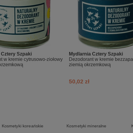
mujący się zapach
łączonej szpatułki (postaraj się zrobić to tak, żeby woda nie dostała
 spłucz ciepłą wodę. Peeling pozostawi na Twojej skórze warstwę och
 1-2 razy w tygodniu.
 Cztery Szpaki
Mydlarnia Cztery Szpaki
t w kremie cytrusowo-ziołowy
Dezodorant w kremie bezzap
okrzemkową
ziemią okrzemkową
Fruit Butter, Prunus Amygdalus Dulcis (Sweet Almond) Oil, Helianthus
50,02 zł
te, Litsea Cubeba Fruit Oil, Glycerin, Juglans Regia Seed, Simmondsia
bia Cerifa (Candelilla) Wax, Tocopherol Acetate, Vanilla Planifolia Fru
lool*, Citronellol*, Geraniol*
Kosmetyki koreańskie
Kosmetyki mineralne