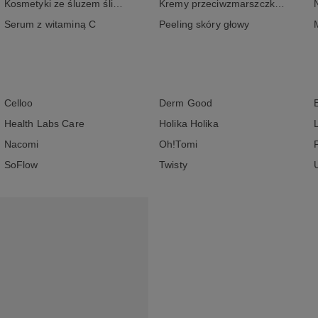
Kosmetyki ze śluzem ślimaka
Kremy przeciwzmarszczkowe
Serum z witaminą C
Peeling skóry głowy
Celloo
Derm Good
Health Labs Care
Holika Holika
Nacomi
Oh!Tomi
SoFlow
Twisty