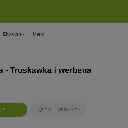
Eko dom
Marki
i
ła - Truskawka i werbena
Zobacz
ME
DO ULUBIONYCH
koszyk