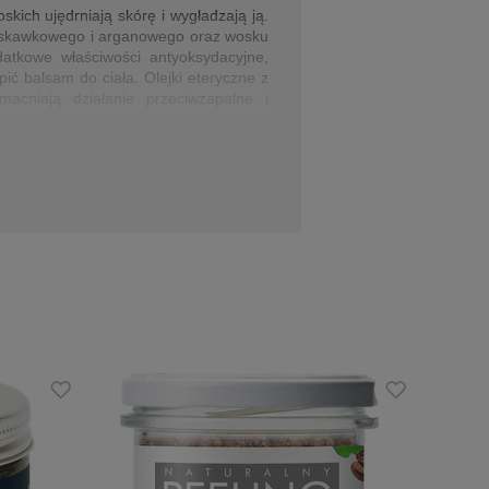
kich ujędrniają skórę i wygładzają ją.
truskawkowego i arganowego oraz wosku
datkowe właściwości antyoksydacyjne,
ć balsam do ciała. Olejki eteryczne z
cniają działanie przeciwzapalne i
ardziej ekologiczny. Produkt doskonale