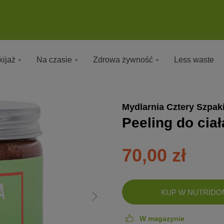
ijaż
Na czasie
Zdrowa żywność
Less waste
Mydlarnia Cztery Szpak
Peeling do cia
70,00 zł
DODANO!
KUP W NUTRIDO
W magazynie