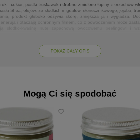
ek - cukier, pestki truskawek i drobno zmielone łupiny z orzechów włos
sła Shea, olejów: ze słodkich migdałów, słonecznikowego, jojoba, 
erania, produkt głęboko odżywia skórę, zmiękcza ją i wygładza. Do
egenerują i otaczają ochronnym filmem, co z powodzeniem może zastąpi
dają słodko-kwaśną nutę zapachową owocowemu peelingowi i wzma
łoiczku o pojemności 250 ml, aby wystarczył na dłużej i był jeszcze b
stawia przyjemny aromat truskawek i werbeny na ciele.
POKAŻ CAŁY OPIS
Mogą Ci się spodobać
ący balsam do ciała