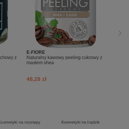
 się do słoiczka). Intensywnie wmasuj w
ronną - po jego użyciu nie musisz już
E-FIORE
Uddo
achowy z
Naturalny kawowy peeling cukrowy z
Cukrow
masłem shea
macada
awoka
 Annuus (Sunflower) Seed Oil, Fragaria
48,28 zł
74,99
 Chinensis (Jojoba) Seed Oil, Fragaria
it Oil, CI77007, Argania Spinosa Kernel
Kosmetyki na rozstępy
Kosmetyki na trądzik