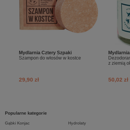
ekologiczne szklane opakowanie
piękny, orzeźwiający i długo utrzy
Sposób użycia:
Nałóż peeling na dłonie przy użyciu za
ciało kolistymi ruchami, a następnie
używać balsamu/masła do ciała. Używaj
Mydlarnia Cztery Szpaki
Mydlarnia
Szampon do włosów w kostce
Dezodoran
z ziemią 
Skład INCI:
Sucrose, Butyrospermum Parkii (Shea) 
29,90 zł
50,02 zł
Vesca (Strawberry) Seed, Kaolin, Illi
Ananassa (Strawberry) Seed Oil, Euphor
Oil, Vanilin*, Citral*, Limonene*, Lina
Popularne kategorie
Gąbki Konjac
Hydrolaty