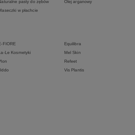
Naturalne pasty do zębów
Olej arganowy
Maseczki w płachcie
E-FIORE
Equilibra
La-Le Kosmetyki
Mel Skin
Plon
Refeet
Uddo
Vis Plantis