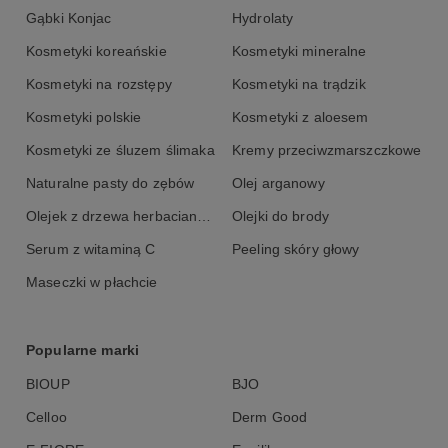
Parfum, Aqua.
Gąbki Konjac
Hydrolaty
Kosmetyki koreańskie
Kosmetyki mineralne
Kosmetyki na rozstępy
Kosmetyki na trądzik
Kosmetyki polskie
Kosmetyki z aloesem
Kosmetyki ze śluzem ślimaka
Kremy przeciwzmarszczkowe
Naturalne pasty do zębów
Olej arganowy
Olejek z drzewa herbacianego
Olejki do brody
Serum z witaminą C
Peeling skóry głowy
Maseczki w płachcie
Popularne marki
BIOUP
BJO
Celloo
Derm Good