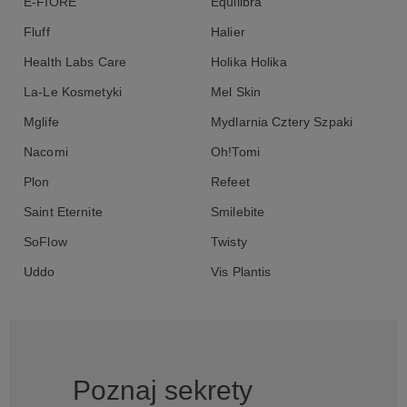
E-FIORE
Equilibra
Fluff
Halier
Health Labs Care
Holika Holika
La-Le Kosmetyki
Mel Skin
Mglife
Mydlarnia Cztery Szpaki
Nacomi
Oh!Tomi
Plon
Refeet
Saint Eternite
Smilebite
SoFlow
Twisty
Uddo
Vis Plantis
Poznaj sekrety