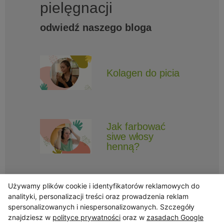
pielęgnacji
odwiedź naszego bloga
Kolagen do picia
Jak farbować
siwe włosy
henną?
Używamy plików cookie i identyfikatorów reklamowych do
analityki, personalizacji treści oraz prowadzenia reklam
spersonalizowanych i niespersonalizowanych. Szczegóły
znajdziesz w
polityce prywatności
oraz w
zasadach Google
Obserwuj Triny, by nie ominęły Cię najlepsze promocje i informacje