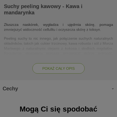
Suchy peeling kawowy - Kawa i
mandarynka
Złuszcza naskórek, wygładza i ujędrnia skórę, pomaga
zmniejszyć widoczność cellulitu i oczyszcza skórę z toksyn.
Peeling suchy to nic innego, jak połączenie suchych naturalnych
składników, takich jak cukier trzcinowy, kawa robusta i sól z Morza
Martwego z naturalnymi olejami z kokosa i słodkich migdałów.
Regularnie stosowany pomaga przywrócić skórze jędrność,
gładkość i elastyczność. Dzięki właściwościom soli z Morza
Martwego i kawy oczyszcza skórę z toksyn i delikatnie złuszcza
naskórek, do tego wykazuje działanie antycellulitowe i dodaje
POKAŻ CAŁY OPIS
energii. Jest polecany do wszystkich rodzajów skóry.
Działanie:
Cechy
oczyszcza skórę
usuwa martwy naskórek
Mogą Ci się spodobać
wygładza