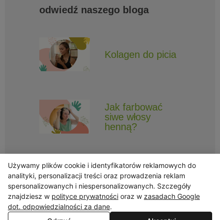
odwiedź naszego bloga
Kolagen do picia
Jak farbować
siwe włosy
henną?
Używamy plików cookie i identyfikatorów reklamowych do
analityki, personalizacji treści oraz prowadzenia reklam
spersonalizowanych i niespersonalizowanych. Szczegóły
znajdziesz w
polityce prywatności
oraz w
zasadach Google
Obserwuj Triny, by nie ominęły Cię najlepsze promocje i informacje
o nowościach.
dot. odpowiedzialności za dane
.