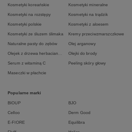
zadziałania składników czynnych. Wyjdź z domowego spa
Kosmetyki koreańskie
Kosmetyki mineralne
szczęśliwa!
Kosmetyki na rozstępy
Kosmetyki na trądzik
Kosmetyki polskie
Kosmetyki z aloesem
Skład INCI:
Kosmetyki ze śluzem ślimaka
Kremy przeciwzmarszczkowe
Cukier trzcinowy Sucrose, Carthamus Tinctorius Seed Oil, Sól
Naturalne pasty do zębów
Olej arganowy
Epsom Magnesium Sulfate, Olej rycynowy Ricinus communis
Seed Oil, Masło shea Butyrospermum Parkii Butter, Masło
Olejek z drzewa herbacianego
Olejki do brody
kakaowe Theobroma Cacao Seed Butter, Olej makadamia
Macadamia Ternifolia Seed Oil, Olej jojoba Simmondsia Chinensis
Serum z witaminą C
Peeling skóry głowy
Oil, Olejek mandarynkowy Citrus Reticulata Peel Oil, Olejek
eteryczny May Chang Litsea Cubeba Essential Oil.
Maseczki w płachcie
Popularne marki
BIOUP
BJO
Celloo
Derm Good
E-FIORE
Equilibra