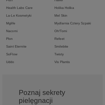
Fluff
Halier
Health Labs Care
Holika Holika
La-Le Kosmetyki
Mel Skin
Mglife
Mydlarnia Cztery Szpaki
Nacomi
Oh!Tomi
Plon
Refeet
Saint Eternite
Smilebite
SoFlow
Twisty
Uddo
Vis Plantis
Poznaj sekrety
pielęgnacji