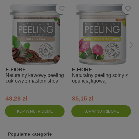
ponieważ skóra od razu jest cudownie wypielęgnowana i
nawilżona.
Działanie:
usuwa martwy naskórek i zanieczyszczenia
nawilża i delikatnie natłuszcza
wygładza skórę
poprawia jędrność i sprężystość skóry
wspomaga regenerację, dodając skórze witalności i blasku
E-FIORE
E-FIORE
Naturalny kawowy peeling
Naturalny peeling solny z
cukrowy z masłem shea
opuncją figową
Zalety:
w 100% naturalny produkt
48,28 zł
35,15 zł
nie zawiera SLS, parabenów, silikonów i środków
konserwujących
KUP W NUTRIDOME
KUP W NUTRIDOME
pozostawia na skórze cudowny zapach
prosty i czysty skład: nierafinowane masła i oleje roślinne
Popularne kategorie
po osuszeniu skóry nie ma potrzeby używania balsamu