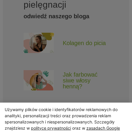
pielęgnacji
odwiedź naszego bloga
Kolagen do picia
Jak farbować
siwe włosy
henną?
Używamy plików cookie i identyfikatorów reklamowych do
analityki, personalizacji treści oraz prowadzenia reklam
spersonalizowanych i niespersonalizowanych. Szczegóły
znajdziesz w
polityce prywatności
oraz w
zasadach Google
Obserwuj Triny, by nie ominęły Cię najlepsze promocje i informacje