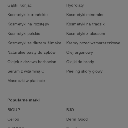
Gąbki Konjac
Hydrolaty
opakowanie zero waste: szklany słoik z aluminiowym
wieczkiem
Kosmetyki koreańskie
Kosmetyki mineralne
odpowiedni dla wegan
Kosmetyki na rozstępy
Kosmetyki na trądzik
odpowiedni do każdego rodzaju skóry
Kosmetyki polskie
Kosmetyki z aloesem
Skład INCI:
Kosmetyki ze śluzem ślimaka
Kremy przeciwzmarszczkowe
sucrose, butyrospermum parkii butter, rubus idaeus (raspberry)
Naturalne pasty do zębów
Olej arganowy
seeds oil, cocos nucifera (coconut) oil, vitis vinifera seeds oil,
Olejek z drzewa herbacianego
Olejki do brody
prunus amygdalus dulcis oil, hydrogenated soybean oil, rubus
idaeus (raspberry) seeds, tocopheryl acetate, aroma
Serum z witaminą C
Peeling skóry głowy
Maseczki w płachcie
Popularne marki
BIOUP
BJO
Celloo
Derm Good