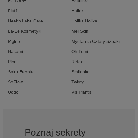
E-FIORE
Equilibra
Fluff
Halier
Health Labs Care
Holika Holika
La-Le Kosmetyki
Mel Skin
Mglife
Mydlarnia Cztery Szpaki
Nacomi
Oh!Tomi
Plon
Refeet
Saint Eternite
Smilebite
SoFlow
Twisty
Uddo
Vis Plantis
Poznaj sekrety