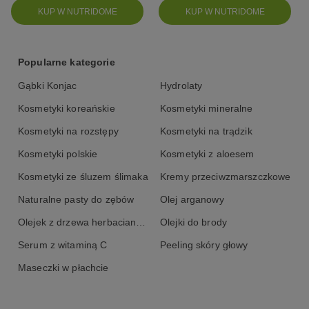
KUP W NUTRIDOME
KUP W NUTRIDOME
Popularne kategorie
Gąbki Konjac
Hydrolaty
Kosmetyki koreańskie
Kosmetyki mineralne
Kosmetyki na rozstępy
Kosmetyki na trądzik
Kosmetyki polskie
Kosmetyki z aloesem
Kosmetyki ze śluzem ślimaka
Kremy przeciwzmarszczkowe
Naturalne pasty do zębów
Olej arganowy
Olejek z drzewa herbacianego
Olejki do brody
Serum z witaminą C
Peeling skóry głowy
Maseczki w płachcie