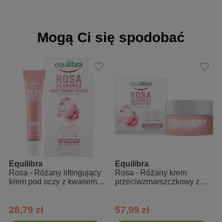
Barbarum Fruit Extract, Prunus Persica (Peach) Juice, Rosa
Damascena Flower Extract, Saccharomyces Ferment Lysate
Filtrate, Pullulan, Glyceryl Oleate, Dicaprylyl Carbonate,
Mogą Ci się spodobać
Tocopheryl Acetate, Xanthan Gum, Methylpropanediol, Citric Acid,
Dipropylene Glycol, Hydroxyacetophenone, Caprylyl Glycol,
Dipotassium Glycyrrhizate, Tetrasodium Glutamate Diacetate,
Benzyl Alcohol, Dehydroacetic Acid, Sodium Benzoate, Potassium
Sorbate, Parfum (Fragrance), Citronellol, Geraniol,
Hydroxycitronellal.
Equilibra
Equilibra
Rosa - Różany liftingujący
Rosa - Różany krem
krem pod oczy z kwasem
przeciwzmarszczkowy z
hialuronowym
kwasem hialuronowym
28,79 zł
57,99 zł