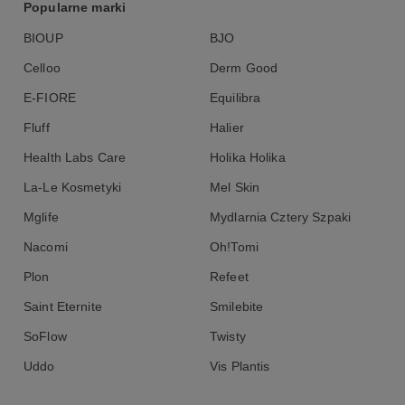
Popularne marki
BIOUP
BJO
Celloo
Derm Good
E-FIORE
Equilibra
Fluff
Halier
Health Labs Care
Holika Holika
La-Le Kosmetyki
Mel Skin
Mglife
Mydlarnia Cztery Szpaki
Nacomi
Oh!Tomi
Plon
Refeet
Saint Eternite
Smilebite
SoFlow
Twisty
Uddo
Vis Plantis