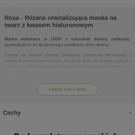
Rosa - Różana rewitalizująca maska na
twarz z kwasem hialuronowym
Maska wykonana w 100% z naturalnej tkaniny (wiskoza),
przeznaczona do skutecznego nawilżania skóry twarzy.
Oparta na wodzie różanej poddanej procesowi fermentacji i
kwasie hialuronowym sprawia, że skóra staje się miękka, świeża i
nawilżona dzięki naturalnym składnikom aktywnym obecnym w
formule.
Działanie:
POKAŻ CAŁY OPIS
natychmiastowo nawilża i zmiękcza skórę,
poprawia elastyczność skóry
Cechy
działa zmiękczająco i wygładzająco
wyrównuje koloryt skóry.