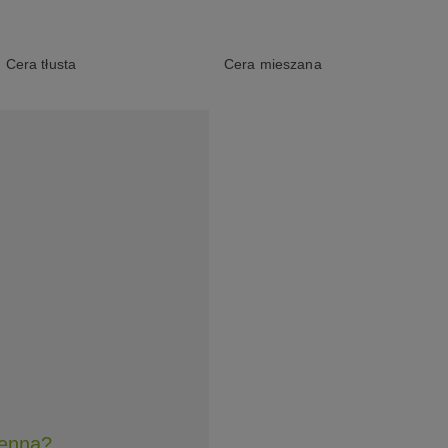
Cera tłusta
Cera mieszana
henną?