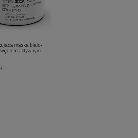
ująca maska biało-
z węglem aktywnym
ł