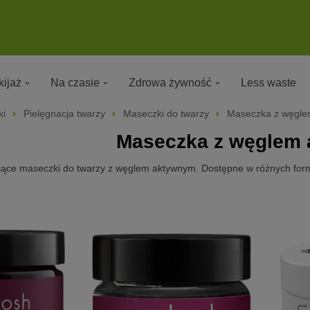
ijaż
Na czasie
Zdrowa żywność
Less waste
ki
Pielęgnacja twarzy
Maseczki do twarzy
Maseczka z węgle
Maseczka z węglem
ące maseczki do twarzy z węglem aktywnym. Dostępne w różnych formac