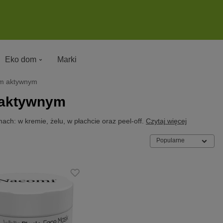
Eko dom
Marki
m aktywnym
 aktywnym
h: w kremie, żelu, w płachcie oraz peel-off.
Czytaj więcej
Popularne