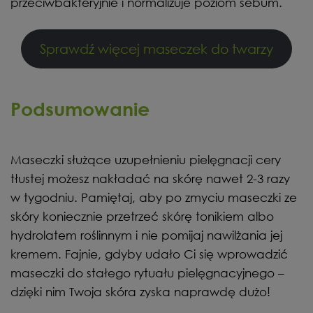
przeciwbakteryjnie i normalizuje poziom sebum.
Sprawdź więcej maseczek do twarzy
Podsumowanie
Maseczki służące uzupełnieniu pielęgnacji cery
tłustej możesz nakładać na skórę nawet 2-3 razy
w tygodniu. Pamiętaj, aby po zmyciu maseczki ze
skóry koniecznie przetrzeć skórę tonikiem albo
hydrolatem roślinnym i nie pomijaj nawilżania jej
kremem. Fajnie, gdyby udało Ci się wprowadzić
maseczki do stałego rytuału pielęgnacyjnego –
dzięki nim Twoja skóra zyska naprawdę dużo!