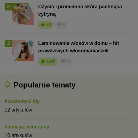
2
Czysta i promienna skóra pachnąca
cytryną
42
0
3
Laminowanie włosów w domu – hit
prawdziwych włosomaniaczek
1347
4
Popularne tematy
#kosmetyki diy
12 artykułów
#makijaż mineralny
10 artykułów