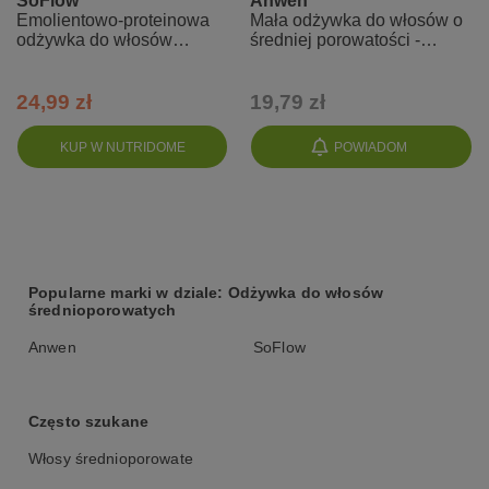
SoFlow
Anwen
Emolientowo-proteinowa
Mała odżywka do włosów o
odżywka do włosów
średniej porowatości -
średnioporowatych -
Proteinowa Magnolia
So!Flow
24,99 zł
19,79 zł
KUP W NUTRIDOME
POWIADOM
Popularne marki w dziale: Odżywka do włosów
średnioporowatych
Anwen
SoFlow
Często szukane
Włosy średnioporowate