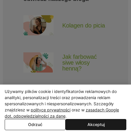
Kolagen do picia
Jak farbować
siwe włosy
henną?
Używamy plików cookie i identyfikatorów reklamowych do
analityki, personalizacji treści oraz prowadzenia reklam
spersonalizowanych i niespersonalizowanych. Szczegóły
znajdziesz w
polityce prywatności
oraz w
zasadach Google
Obserwuj Triny, by nie ominęły Cię najlepsze promocje i informacje
o nowościach.
dot. odpowiedzialności za dane
.
Odrzuć
Akceptuj