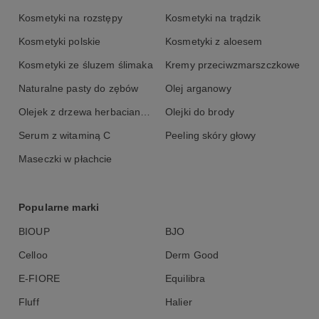
Mica, Titanium Dioxide, Silica, Tin Oxide, CI 77491, CI 77492.
Kosmetyki na rozstępy
Kosmetyki na trądzik
Kosmetyki polskie
Kosmetyki z aloesem
Kosmetyki ze śluzem ślimaka
Kremy przeciwzmarszczkowe
Naturalne pasty do zębów
Olej arganowy
Olejek z drzewa herbacianego
Olejki do brody
Serum z witaminą C
Peeling skóry głowy
Maseczki w płachcie
Popularne marki
BIOUP
BJO
Celloo
Derm Good
E-FIORE
Equilibra
Fluff
Halier