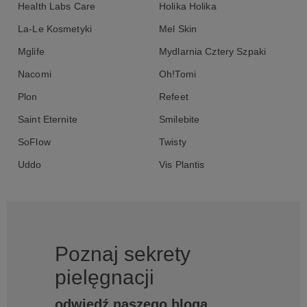
Health Labs Care
Holika Holika
La-Le Kosmetyki
Mel Skin
Mglife
Mydlarnia Cztery Szpaki
Nacomi
Oh!Tomi
Plon
Refeet
Saint Eternite
Smilebite
SoFlow
Twisty
Uddo
Vis Plantis
Poznaj sekrety
pielęgnacji
odwiedź naszego bloga