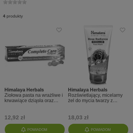
4
produkty
Himalaya Herbals
Himalaya Herbals
Ziołowa pasta na wrażliwe i
Rozświetlający, micelarny
krwawiące dziąsła oraz
żel do mycia twarzy z
świeży oddech - Complete
organiczną różą
Care
12,92 zł
18,03 zł
POWIADOM
POWIADOM