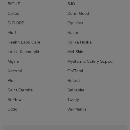
Tripeptide-1, Punica Granatum Fruit Extract, Camellia Sinensis
BIOUP
BJO
Leaf Extract, Acetyl Hexapeptide-3, Benzoic Acid, Dehydroacetic
Celloo
Derm Good
Acid, Allantoin, Ascorbic Acid, Hyaluronic Acid, Dipotassium
Glycyrrhizate, Rosa Damascena Oil.
E-FIORE
Equilibra
Fluff
Halier
Health Labs Care
Holika Holika
La-Le Kosmetyki
Mel Skin
Mglife
Mydlarnia Cztery Szpaki
Nacomi
Oh!Tomi
Plon
Refeet
Saint Eternite
Smilebite
SoFlow
Twisty
Uddo
Vis Plantis