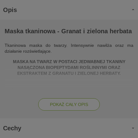
Opis
Maska tkaninowa - Granat i zielona herbata
Tkaninowa maska do twarzy. Intensywnie nawilża oraz ma
działanie rozświetlające.
MASKA NA TWARZ W POSTACI JEDWABNEJ TKANINY
NASĄCZONA BIOPEPTYDAMI ROŚLINNYMI ORAZ
EKSTRAKTEM Z GRANATU I ZIELONEJ HERBATY.
Maseczka wykazuje działanie ujędrniające, detoksykujące i
rozświetlające. Intensywnie nawilża.
POKAŻ CAŁY OPIS
Stosowanie: 25-30 min. Efekt natychmiastowy.
Maska wykonana jest z naturalnego japońskiego jedwabiu dzięki
czemu doskonale przylega do twarzy, równomiernie przekazując
Cechy
odpowiednią ilość substancji. Dzięki biopeptydom daje
natychmiastowy efekt. Doskonale dopasowuje się do twarzy,