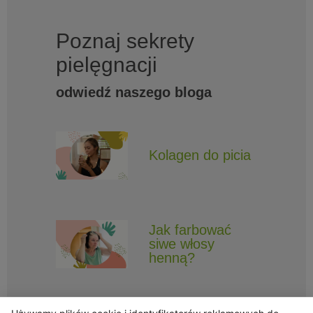
Poznaj sekrety
pielęgnacji
odwiedź naszego bloga
Kolagen do picia
Jak farbować
siwe włosy
henną?