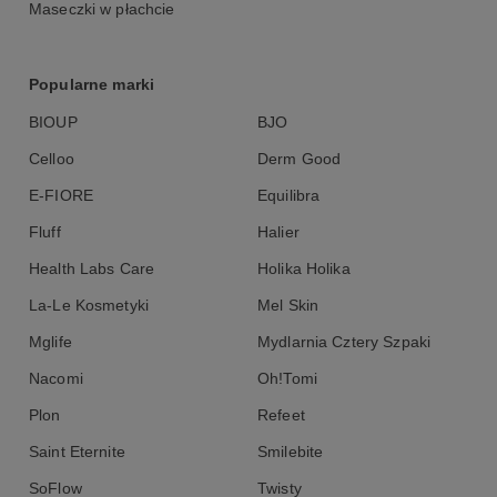
Maseczki w płachcie
Popularne marki
BIOUP
BJO
Celloo
Derm Good
E-FIORE
Equilibra
Fluff
Halier
Health Labs Care
Holika Holika
La-Le Kosmetyki
Mel Skin
Mglife
Mydlarnia Cztery Szpaki
Nacomi
Oh!Tomi
Plon
Refeet
Saint Eternite
Smilebite
SoFlow
Twisty