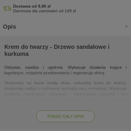
Dostawa od 9,90 zł
Darmowa dla zamówień od 149 zł
Opis
Krem do twarzy - Drzewo sandałowe i
kurkuma
Odżywia, nawilża i ujędrnia. Wykazuje działanie kojące i
łagodzące, rozjaśnia przebarwienia i regeneruje skórę.
Stworzony na bazie masła shea, naturalny krem do twarzy,
doskonale zadba o codzienne potrzeby cery normalnej. Wykazuje
działanie nawilżające, odżywcze i ujędrniające. Łagodzi i koi
podrażnienia, wspomaga regenerację skóry i rozjaśnia
przebarwienia. Chroni skórę przed działaniem czynników
zewnętrznych. W bogatej formule zawiera m.in. ekstrakt z
kurkumy o silnych właściwościach antyoksydacyjnych i
POKAŻ CAŁY OPIS
przeciwzapalnych oraz olej z drzewa sandałowego wykazujący
działanie przeciwbakteryjne. Naturalne oleje: z kiełków pszenicy,