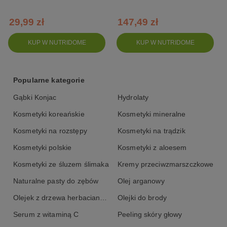
zaczerwienienia na twarzy
29,99 zł
147,49 zł
KUP W NUTRIDOME
KUP W NUTRIDOME
Popularne kategorie
Gąbki Konjac
Hydrolaty
Kosmetyki koreańskie
Kosmetyki mineralne
Kosmetyki na rozstępy
Kosmetyki na trądzik
Kosmetyki polskie
Kosmetyki z aloesem
Kosmetyki ze śluzem ślimaka
Kremy przeciwzmarszczkowe
Naturalne pasty do zębów
Olej arganowy
Olejek z drzewa herbacianego
Olejki do brody
Serum z witaminą C
Peeling skóry głowy