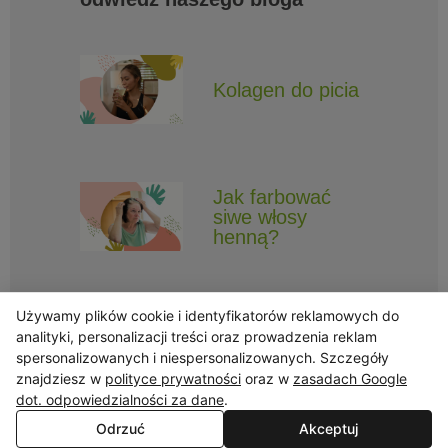
Kolagen do picia
Jak farbować
siwe włosy
henną?
Używamy plików cookie i identyfikatorów reklamowych do
analityki, personalizacji treści oraz prowadzenia reklam
spersonalizowanych i niespersonalizowanych. Szczegóły
znajdziesz w
polityce prywatności
oraz w
zasadach Google
Obserwuj Triny, by nie ominęły Cię najlepsze promocje i informacje
o nowościach.
dot. odpowiedzialności za dane
.
Odrzuć
Akceptuj