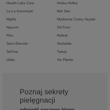
Health Labs Care
Holika Holika
La-Le Kosmetyki
Mel Skin
Mglife
Mydlarnia Cztery Szpaki
Nacomi
Oh!Tomi
Plon
Refeet
Saint Eternite
Smilebite
SoFlow
Twisty
Uddo
Vis Plantis
Poznaj sekrety
pielęgnacji
odwiedź naszego bloga