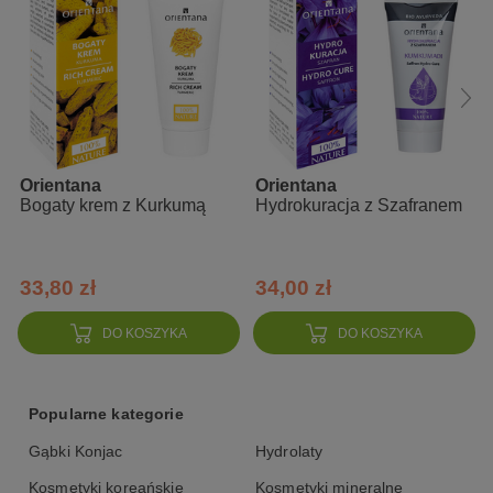
Aqua, Rosa Damascena Flower Water (woda różana), Glycerin,
Aloe Barbadensis Extract (aloes), Curcuma Longa Rhizome
Extract (kurkuma), Glycyrrhiza Glabra Root Extract (lukrecja),
Rubia Cordifolia Root Extract (marzanna indyjska), Cucumis
Sativus Extract (ekstrakt z ogórka), Bacopa Monnera Extract
(brahmi), Xanthan Gum (pochodzenia naturalnego), Sodium
Hydroxide, Benzyl Alcohol, Decyl Glucoside, Carbomer, Sodium
Benzoate, Potassium Sorbate
Orientana
Orientana
Bogaty krem z Kurkumą
Hydrokuracja z Szafranem
33,80 zł
34,00 zł
DO KOSZYKA
DO KOSZYKA
Popularne kategorie
Gąbki Konjac
Hydrolaty
Kosmetyki koreańskie
Kosmetyki mineralne