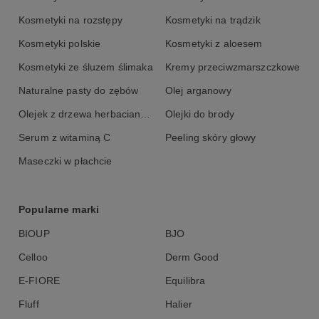
Kosmetyki na rozstępy
Kosmetyki na trądzik
Kosmetyki polskie
Kosmetyki z aloesem
Kosmetyki ze śluzem ślimaka
Kremy przeciwzmarszczkowe
Naturalne pasty do zębów
Olej arganowy
Olejek z drzewa herbacianego
Olejki do brody
Serum z witaminą C
Peeling skóry głowy
Maseczki w płachcie
Popularne marki
BIOUP
BJO
Celloo
Derm Good
E-FIORE
Equilibra
Fluff
Halier