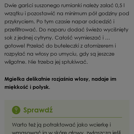
Dwie garści suszonego rumianki należy zalać 0,5 l
wrzątku i pozostawić na minimum pół godziny pod
przykryciem. Po tym czasie napar odcedzić i
przefiltrować. Do naparu dodać świeżo wyciśnięty
sok z jednej cytryny. Całość wymieszać i …
gotowe! Przelać do buteleczki z atomizerem i
rozpylać na włosy po umyciu, gdy są jeszcze
wilgotne. Nie trzeba jej spłukiwać.
Mgiełka delikatnie rozjaśnia włosy, nadaje im
miękkość i połysk.
Sprawdź
Warto też ją potraktować jako wcierkę i
wmasować ją w skórę głowy, zwłaszcza jeśli