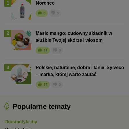
1
Norenco
0
0
2
Masło mango: cudowny składnik w
służbie Twojej skórze i włosom
11
0
3
Polskie, naturalne, dobre i tanie. Sylveco
– marka, której warto zaufać
17
0
Popularne tematy
#kosmetyki diy