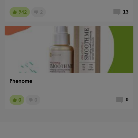
942
2
13
Phenome
0
0
0