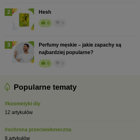
2
Hesh
0
0
3
Perfumy męskie – jakie zapachy są
najbardziej popularne?
0
0
Popularne tematy
#kosmetyki diy
12 artykułów
#ochrona przeciwsłoneczna
9 artykułów