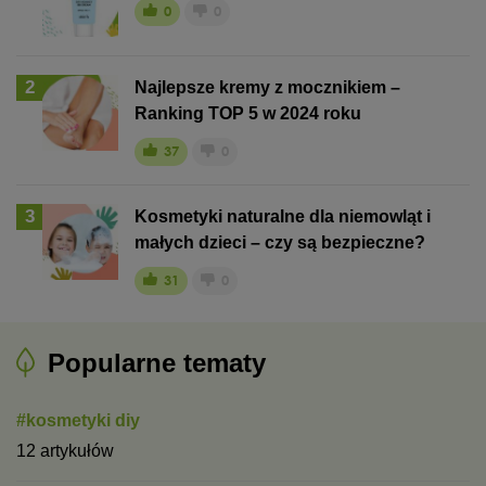
0
0
2
Najlepsze kremy z mocznikiem –
Ranking TOP 5 w 2024 roku
37
0
3
Kosmetyki naturalne dla niemowląt i
małych dzieci – czy są bezpieczne?
31
0
Popularne tematy
#kosmetyki diy
12 artykułów