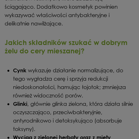
ściągająco. Dodatkowo kosmetyk powinien
wykazywać właściwości antybakteryjne i
delikatnie nawilżające.
Jakich składników szukać w dobrym
żelu do cery mieszanej?
wykazuje działanie normalizujące, do
Cynk
tego wygładza cerę i sprzyja redukcji
niedoskonałości, hamując łojotok; zmniejsza
również widoczność porów.
, głównie glinka zielona, która działa silnie
Glinki
oczyszczająco, przeciwbakteryjnie,
antyrodnikowo i detoksykująco (absorbuje
toksyny).
Wyciąg z zielonej herbaty oraz z mięty