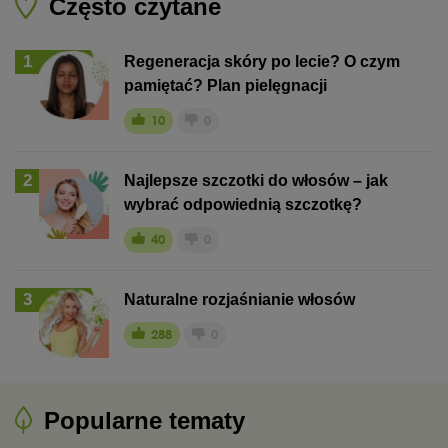
Często czytane
1
Regeneracja skóry po lecie? O czym
pamiętać? Plan pielęgnacji
10
0
2
Najlepsze szczotki do włosów – jak
wybrać odpowiednią szczotkę?
40
0
3
Naturalne rozjaśnianie włosów
288
0
Popularne tematy