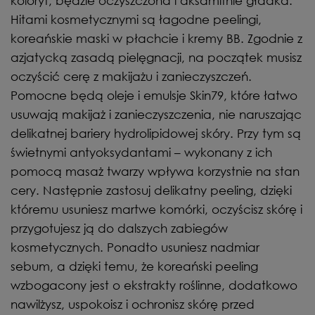
koloryt, będzie oczyszczona i aksamitnie gładka.
Hitami kosmetycznymi są łagodne peelingi,
koreańskie maski w płachcie i kremy BB. Zgodnie z
azjatycką zasadą pielęgnacji, na początek musisz
oczyścić cerę z makijażu i zanieczyszczeń.
Pomocne będą oleje i emulsje Skin79, które łatwo
usuwają makijaż i zanieczyszczenia, nie naruszając
delikatnej bariery hydrolipidowej skóry. Przy tym są
świetnymi antyoksydantami – wykonany z ich
pomocą masaż twarzy wpływa korzystnie na stan
cery. Następnie zastosuj delikatny peeling, dzięki
któremu usuniesz martwe komórki, oczyścisz skórę i
przygotujesz ją do dalszych zabiegów
kosmetycznych. Ponadto usuniesz nadmiar
sebum, a dzięki temu, że koreański peeling
wzbogacony jest o ekstrakty roślinne, dodatkowo
nawilżysz, uspokoisz i ochronisz skórę przed