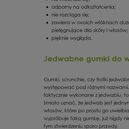
odporny na odkształcenia;
nie rozciąga się;
zawiera w swoich włóknach dużo
pielęgnujące dla skóry i włosów;
pięknie wygląda.
Jedwabne gumki do wł
Gumki, scrunchie, czy frotki jedw
występować pod różnymi nazwami. 
faktycznie wykonane z jedwabiu, t
śmiało uznać, że jedwab jest jedny
włosów, które po prostu go uwielbiaj
wypróbuje taką gumkę, już nigdy nie
tym stwierdzeniu sporo prawdy.