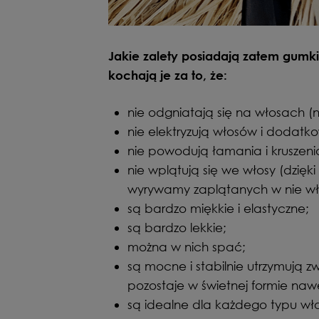
Jakie zalety posiadają zatem gumk
kochają je za to, że:
nie odgniatają się na włosach (
nie elektryzują włosów i dodatk
nie powodują łamania i kruszeni
nie wplątują się we włosy (dzię
wyrywamy zaplątanych w nie wł
są bardzo miękkie i elastyczne;
są bardzo lekkie;
można w nich spać;
są mocne i stabilnie utrzymują z
pozostaje w świetnej formie nawe
są idealne dla każdego typu włos