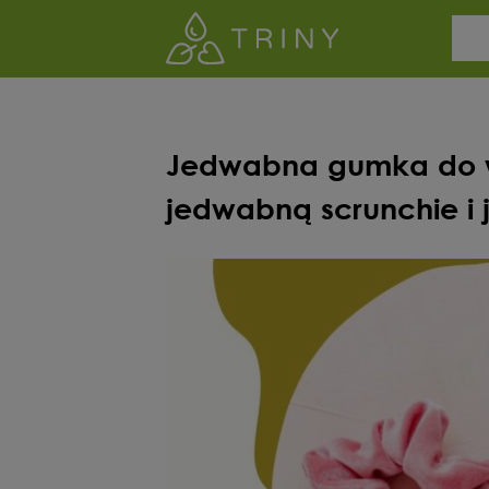
Jedwabna gumka do w
jedwabną scrunchie i