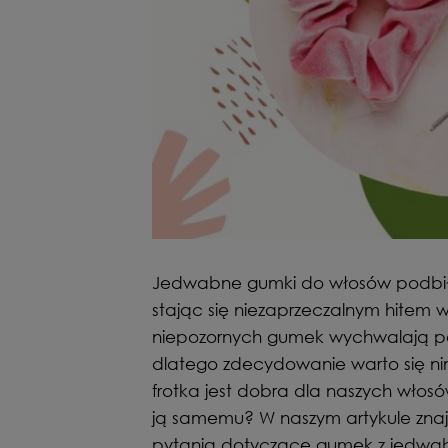
Jedwabne gumki do włosów podbiły
stając się niezaprzeczalnym hitem w 
niepozornych gumek wychwalają po
dlatego zdecydowanie warto się n
frotka jest dobra dla naszych włosó
ją samemu? W naszym artykule znajd
pytania dotyczące gumek z jedwab