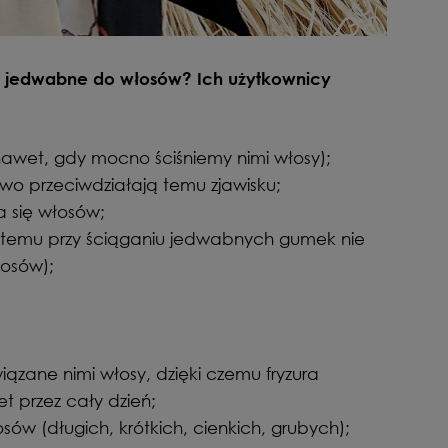
i jedwabne do włosów? Ich użytkownicy
nawet, gdy mocno ściśniemy nimi włosy);
owo przeciwdziałają temu zjawisku;
a się włosów;
ki temu przy ściąganiu jedwabnych gumek nie
osów);
wiązane nimi włosy, dzięki czemu fryzura
t przez cały dzień;
ów (długich, krótkich, cienkich, grubych);