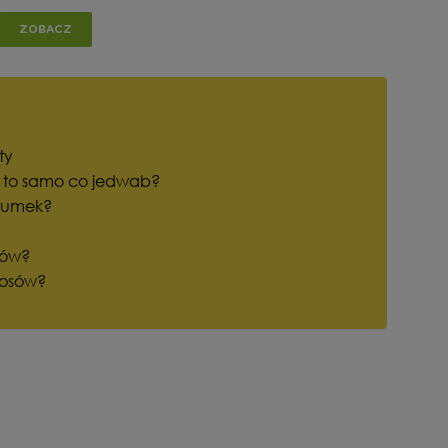
ZOBACZ
ty
o to samo co jedwab?
 gumek?
sów?
łosów?