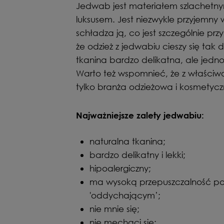
Jedwab jest materiałem szlachetnym,
luksusem. Jest niezwykle przyjemny 
schładza ją, co jest szczególnie pr
że odzież z jedwabiu cieszy się tak 
tkanina bardzo delikatna, ale jed
Warto też wspomnieć, że z właściwo
tylko branża odzieżowa i kosmetyc
Najważniejsze zalety jedwabiu:
naturalna tkanina;
bardzo delikatny i lekki;
hipoalergiczny;
ma wysoką przepuszczalność pow
'oddychającym’;
nie mnie się;
nie mechaci się;