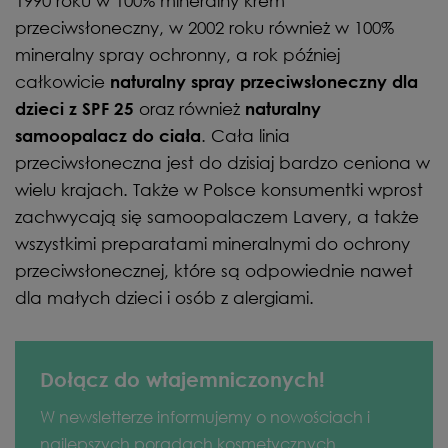
1990 roku w 100% mineralny krem
przeciwsłoneczny, w 2002 roku również w 100%
mineralny spray ochronny, a rok później
całkowicie
naturalny spray przeciwsłoneczny dla
oraz również
dzieci z SPF 25
naturalny
. Cała linia
samoopalacz do ciała
przeciwsłoneczna jest do dzisiaj bardzo ceniona w
wielu krajach. Także w Polsce konsumentki wprost
zachwycają się samoopalaczem Lavery, a także
wszystkimi preparatami mineralnymi do ochrony
przeciwsłonecznej, które są odpowiednie nawet
dla małych dzieci i osób z alergiami.
Dołącz do wtajemniczonych!
W newsletterze informujemy o nowościach i
najlepszych poradach kosmetycznych.