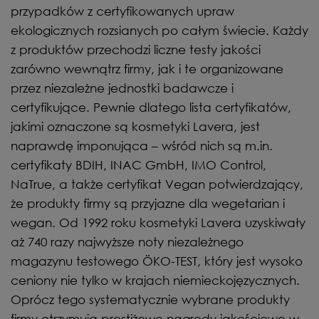
przypadków z certyfikowanych upraw
ekologicznych rozsianych po całym świecie. Każdy
z produktów przechodzi liczne testy jakości
zarówno wewnątrz firmy, jak i te organizowane
przez niezależne jednostki badawcze i
certyfikujące. Pewnie dlatego lista certyfikatów,
jakimi oznaczone są kosmetyki Lavera, jest
naprawdę imponująca – wśród nich są m.in.
certyfikaty BDIH, INAC GmbH, IMO Control,
NaTrue, a także certyfikat Vegan potwierdzający,
że produkty firmy są przyjazne dla wegetarian i
wegan. Od 1992 roku kosmetyki Lavera uzyskiwały
aż 740 razy najwyższe noty niezależnego
magazynu testowego ÖKO-TEST, który jest wysoko
ceniony nie tylko w krajach niemieckojęzycznych.
Oprócz tego systematycznie wybrane produkty
firmy otrzymują prestiżowe nagrody jakościowe w