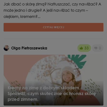
Jak dbać o skórę zimą? Natłuszczać, czy nawilżać? A
może jedno i drugie? A jeśli nawilżać to czym –
olejkiem, kremem?...
CZYTAJ WIĘCEJ
Olga Pietraszewska
33
0
Kremy na zimę z dobrym składem.
Sprawdź, czym skutecznie ochronisz skórę
przed zimnem.