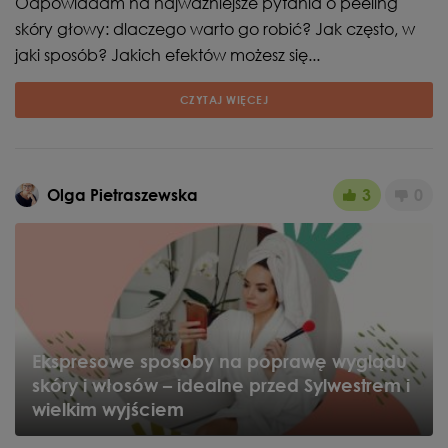
Odpowiadam na najważniejsze pytania o peeling
skóry głowy: dlaczego warto go robić? Jak często, w
jaki sposób? Jakich efektów możesz się...
CZYTAJ WIĘCEJ
Olga Pietraszewska
3
0
Ekspresowe sposoby na poprawę wyglądu
skóry i włosów – idealne przed Sylwestrem i
wielkim wyjściem