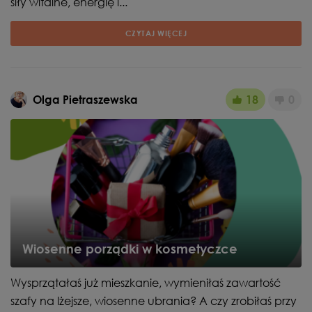
siły witalne, energię i...
CZYTAJ WIĘCEJ
Olga Pietraszewska
18
0
Wiosenne porządki w kosmetyczce
Wysprzątałaś już mieszkanie, wymieniłaś zawartość
szafy na lżejsze, wiosenne ubrania? A czy zrobiłaś przy