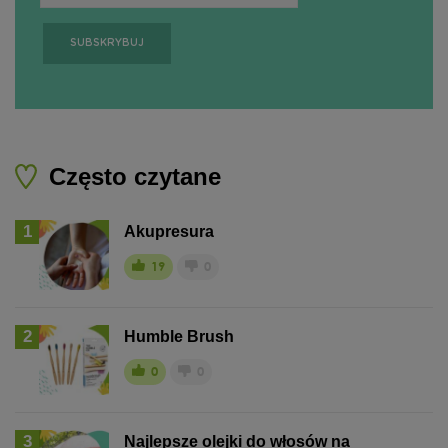
Często czytane
1
Akupresura
19
0
2
Humble Brush
0
0
3
Najlepsze olejki do włosów na