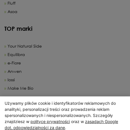
Fluff
Asoa
TOP marki
Your Natural Side
Equilibra
e-Fiore
Anwen
Iossi
Make Me Bio
Używamy plików cookie i identyfikatorów reklamowych do
X
analityki, personalizacji treści oraz prowadzenia reklam
spersonalizowanych i niespersonalizowanych. Szczegóły
Serwis wykorzystuje pliki cookies. Korzystając ze strony
znajdziesz w
polityce prywatności
oraz w
zasadach Google
wyrażasz zgodę na wykorzystywanie plików cookies, w zakresie
dot. odpowiedzialności za dane
.
odpowiadającym konfiguracji Twojej przeglądarki.