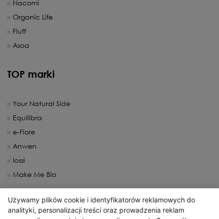
Nacomi
Organic Life
Fluff
Asoa
TOP marki
Your Natural Side
Equilibra
e-Fiore
Anwen
Iossi
Make Me Bio
Używamy plików cookie i identyfikatorów reklamowych do
X
analityki, personalizacji treści oraz prowadzenia reklam