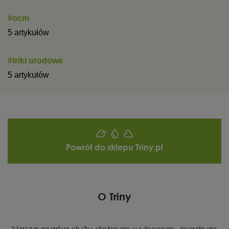
#ocm
5 artykułów
#triki urodowe
5 artykułów
Powrót do sklepu Triny.pl
O Triny
Nasza marka służy dobrym wyborom, mądrym