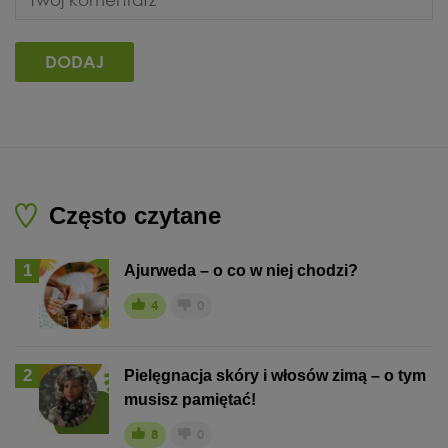
Często czytane
1
Ajurweda – o co w niej chodzi?
4
0
2
Pielęgnacja skóry i włosów zimą – o tym
musisz pamiętać!
8
0