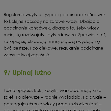
Regularne wizyty u fryzjera i podcinanie końcówek
to kolejne sposoby na zdrowe włosy. Dbając o
podcinanie końcówek, dbasz o to, żeby włosy
mniej się rozdwajały i były zdrowsze. Sprawiasz też,
że lepiej się układają, mniej plączą i wydają się
być gęstsze. I co ciekawe, regularnie podcinane
włosy łatwiej zapuścić.
9/ Upinaj luźno
Luźne upięcia, koki, kucyki, warkocze mają kilka
zalet. Po pierwsze – ładnie wyglądają. Po drugie –
pomagają chronić włosy przed uszkodzeniami –
gdy włosy są spięte i nie ocierają się np. o szalik,