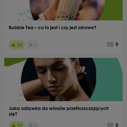
Bubble Tea – co to jest i czy jest zdrowe?
24
0
0
Jaka odżywka do włosów przetłuszczających
się?
32
0
0