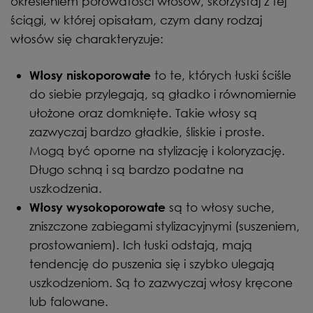
określeniem porowatości włosów, skorzystaj z tej
ściągi, w której opisałam, czym dany rodzaj
włosów się charakteryzuje:
to te, których łuski ściśle
Włosy niskoporowate
do siebie przylegają, są gładko i równomiernie
ułożone oraz domknięte. Takie włosy są
zazwyczaj bardzo gładkie, śliskie i proste.
Mogą być oporne na stylizację i koloryzację.
Długo schną i są bardzo podatne na
uszkodzenia.
są to włosy suche,
Włosy wysokoporowate
zniszczone zabiegami stylizacyjnymi (suszeniem,
prostowaniem). Ich łuski odstają, mają
tendencję do puszenia się i szybko ulegają
uszkodzeniom. Są to zazwyczaj włosy kręcone
lub falowane.