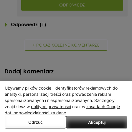
ODPOWIEDZ
Odpowiedzi (
1
)
+ POKAŻ KOLEJNE KOMENTARZE
Dodaj komentarz
Używamy plików cookie i identyfikatorów reklamowych do
X
analityki, personalizacji treści oraz prowadzenia reklam
spersonalizowanych i niespersonalizowanych. Szczegóły
Serwis wykorzystuje pliki cookies. Korzystając ze strony
znajdziesz w
polityce prywatności
oraz w
zasadach Google
wyrażasz zgodę na wykorzystywanie plików cookies, w zakresie
dot. odpowiedzialności za dane
.
odpowiadającym konfiguracji Twojej przeglądarki.
Odrzuć
Akceptuj
Przeczytaj więcej