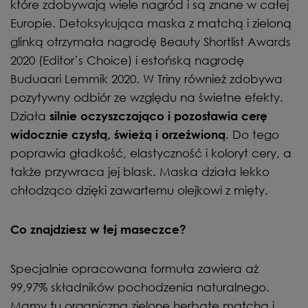
które zdobywają wiele nagród i są znane w całej
Europie. Detoksykująca maska z matchą i zieloną
glinką otrzymała nagrodę Beauty Shortlist Awards
2020 (Editor’s Choice) i estońską nagrodę
Buduaari Lemmik 2020. W Triny również zdobywa
pozytywny odbiór ze względu na świetne efekty.
Działa
silnie oczyszczająco i pozostawia cerę
. Do tego
widocznie czystą, świeżą i orzeźwioną
poprawia gładkość, elastyczność i koloryt cery, a
także przywraca jej blask. Maska działa lekko
chłodząco dzięki zawartemu olejkowi z mięty.
Co znajdziesz w tej maseczce?
Specjalnie opracowana formuła zawiera aż
99,97% składników pochodzenia naturalnego.
Mamy tu organiczną zielonę herbatę matcha i