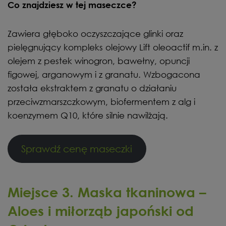
Co znajdziesz w tej maseczce?
Zawiera głęboko oczyszczające glinki oraz
pielęgnujący kompleks olejowy Lift oleoactif m.in. z
olejem z pestek winogron, bawełny, opuncji
figowej, arganowym i z granatu. Wzbogacona
została ekstraktem z granatu o działaniu
przeciwzmarszczkowym, biofermentem z alg i
koenzymem Q10, które silnie nawilżają.
Sprawdź cenę maseczki
Miejsce 3. Maska tkaninowa –
Aloes i
miłorząb japoński
od