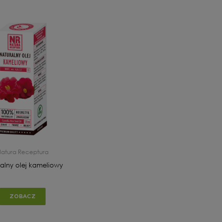
atura Receptura
alny olej kameliowy
ZOBACZ