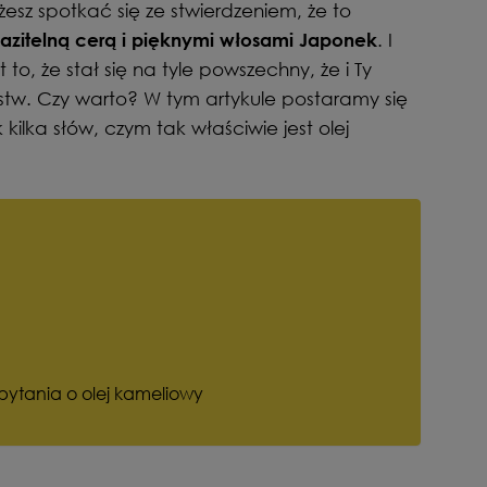
esz spotkać się ze stwierdzeniem, że to
. I
kazitelną cerą i pięknymi włosami Japonek
 to, że stał się na tyle powszechny, że i Ty
jstw. Czy warto? W tym artykule postaramy się
kilka słów, czym tak właściwie jest olej
ytania o olej kameliowy