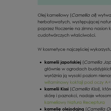
Olej kameliowy (
Camellia oil
) wytwar
herbatowatych, występującej natural
poprzez tłoczenie na zimno nasion 
cudotwórczych właściwości.
W kosmetyce najczęściej wykorzystu
(
Camellia Ja
kamelii japońskiej
głównie w ogrodach buddyjskich
wyróżnia ją wysoki poziom nien
witaminowy koktajl pod oczy A+
(
Camellia Kissi
), któ
kamelii Kissi
skórę i paznokci, nadaje włosom 
kameliowy Natura Receptura
(
Camellia Ol
kamelię olejodajną