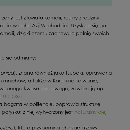
zany jest z kwiatu kamelii, rośliny z rodziny
nie w całej Azji Wschodniej. Uzyskuje się go
kamelii, dzięki czemu zachowuje pełnię swoich
je się odmiany:
ponica
), znana również jako Tsubaki, uprawiana
 mnichów, a także w Korei i na Tajwanie;
asyconego kwasu oleinowego; zawiera ją np.
E+C IOSSI
ra bogata w polifenole, poprawia strukturę
połysku; z niej wytworzony jest
naturalny olej
eifera
), która przypomina chińskie krzewy