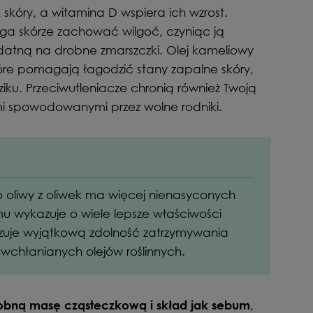
kóry, a witamina D wspiera ich wzrost.
a skórze zachować wilgoć, czyniąc ją
odatną na drobne zmarszczki. Olej kameliowy
tóre pomagają łagodzić stany zapalne skóry,
iku. Przeciwutleniacze chronią również Twoją
mi spowodowanymi przez wolne rodniki.
 oliwy z oliwek ma więcej nienasyconych
mu wykazuje o wiele lepsze właściwości
zuje wyjątkową zdolność zatrzymywania
ej wchłanianych olejów roślinnych.
,
bną masę cząsteczkową i skład jak sebum