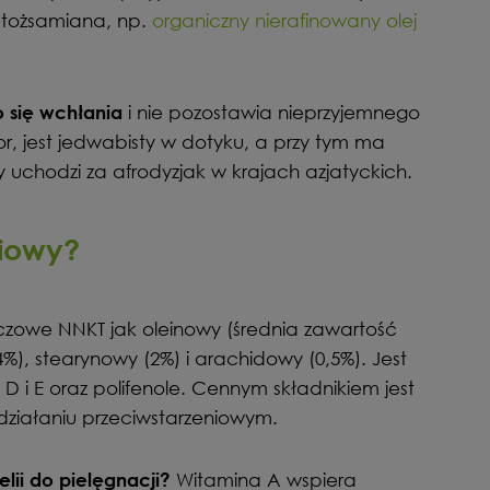
 utożsamiana, np.
organiczny nierafinowany olej
i nie pozostawia nieprzyjemnego
o się wchłania
or, jest jedwabisty w dotyku, a przy tym ma
y uchodzi za afrodyzjak w krajach azjatyckich.
liowy?
czowe NNKT jak oleinowy (średnia zawartość
4%), stearynowy (2%) i arachidowy (0,5%). Jest
D i E oraz polifenole. Cennym składnikiem jest
 działaniu przeciwstarzeniowym.
Witamina A wspiera
lii do pielęgnacji?