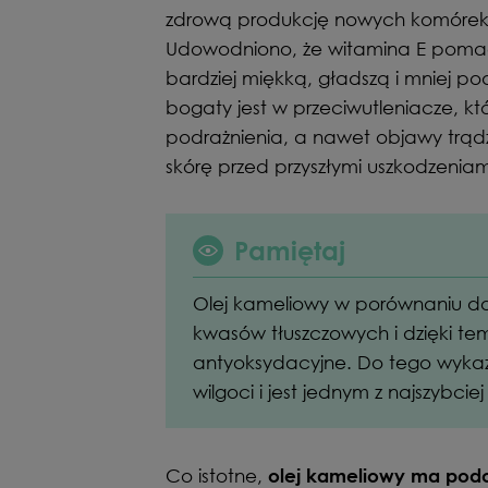
zdrową produkcję nowych komórek s
Udowodniono, że witamina E pomag
bardziej miękką, gładszą i mniej p
bogaty jest w przeciwutleniacze, k
podrażnienia, a nawet objawy trądz
skórę przed przyszłymi uszkodzenia
Pamiętaj
Olej kameliowy w porównaniu do
kwasów tłuszczowych i dzięki te
antyoksydacyjne. Do tego wyka
wilgoci i jest jednym z najszybci
Co istotne,
olej kameliowy ma podo