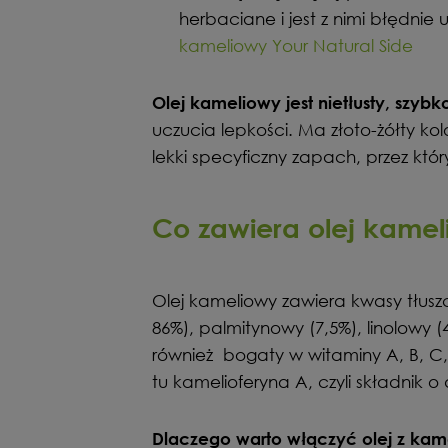
herbaciane i jest z nimi błędnie
kameliowy Your Natural Side
Olej kameliowy jest nietłusty, szybk
uczucia lepkości. Ma złoto-żółty kol
lekki specyficzny zapach, przez któr
Co zawiera olej kame
Olej kameliowy zawiera kwasy tłusz
86%), palmitynowy (7,5%), linolowy (
również bogaty w witaminy A, B, C, 
tu kamelioferyna A, czyli składnik o
Dlaczego warto włączyć olej z kame