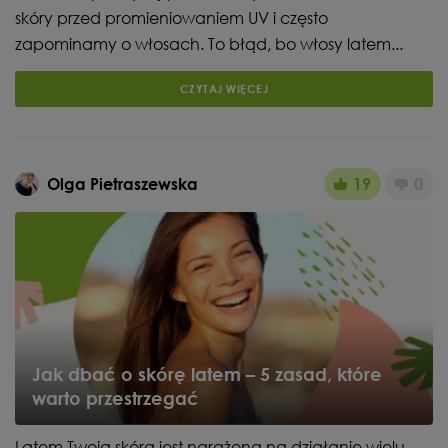
skóry przed promieniowaniem UV i często
zapominamy o włosach. To błąd, bo włosy latem...
CZYTAJ WIĘCEJ
Olga Pietraszewska
19
0
Jak dbać o skórę latem – 5 zasad, które
warto przestrzegać
Latem Twoja skóra jest narażona na działanie wielu