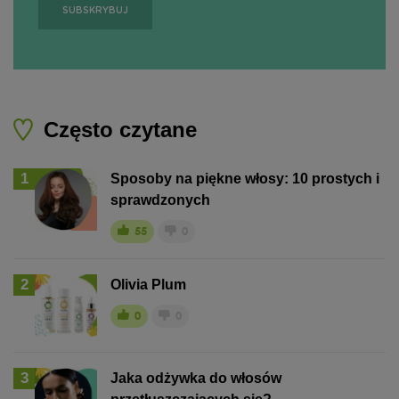
Często czytane
1
Sposoby na piękne włosy: 10 prostych i
sprawdzonych
55
0
2
Olivia Plum
0
0
3
Jaka odżywka do włosów