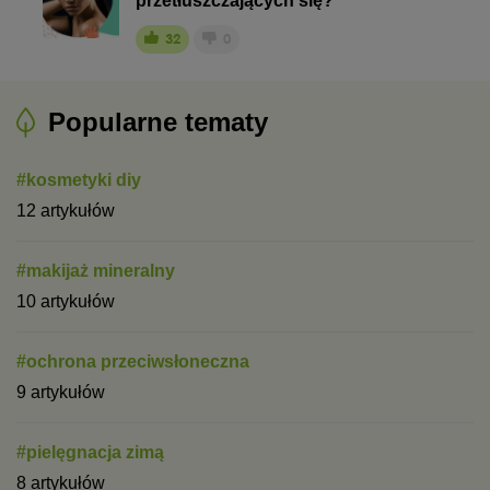
przetłuszczających się?
32
0
Popularne tematy
#kosmetyki diy
12 artykułów
#makijaż mineralny
10 artykułów
#ochrona przeciwsłoneczna
9 artykułów
#pielęgnacja zimą
8 artykułów