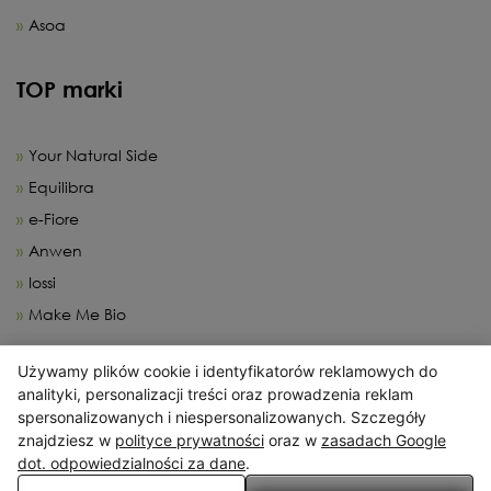
Asoa
TOP marki
Your Natural Side
Equilibra
e-Fiore
Anwen
Iossi
Make Me Bio
Używamy plików cookie i identyfikatorów reklamowych do
X
analityki, personalizacji treści oraz prowadzenia reklam
spersonalizowanych i niespersonalizowanych. Szczegóły
Serwis wykorzystuje pliki cookies. Korzystając ze strony
znajdziesz w
polityce prywatności
oraz w
zasadach Google
wyrażasz zgodę na wykorzystywanie plików cookies, w zakresie
dot. odpowiedzialności za dane
.
odpowiadającym konfiguracji Twojej przeglądarki.