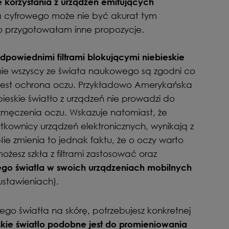
e korzystania z urządzeń emitujących
a cyfrowego może nie być akurat tym
o przygotowałam inne propozycje.
 odpowiednimi filtrami blokującymi niebieskie
 nie wszyscy ze świata naukowego są zgodni co
jest ochrona oczu. Przykładowo Amerykańska
bieskie światło z urządzeń nie prowadzi do
męczenia oczu. Wskazuje natomiast, że
ytkownicy urządzeń elektronicznych, wynikają z
e zmienia to jednak faktu, że o oczy warto
ożesz szkła z filtrami zastosować oraz
kiego światła w swoich urządzeniach mobilnych
ustawieniach).
iego światła na skórę, potrzebujesz konkretnej
skie światło podobne jest do promieniowania