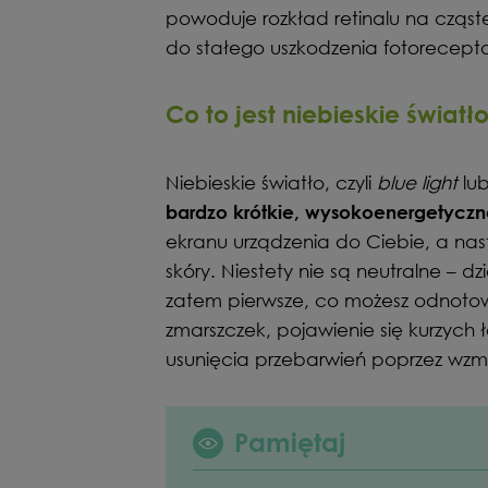
powoduje rozkład retinalu na cząst
do stałego uszkodzenia fotorecept
Co to jest niebieskie światł
Niebieskie światło, czyli
blue light
lub
bardzo krótkie, wysokoenergetycz
ekranu urządzenia do Ciebie, a nas
skóry. Niestety nie są neutralne – d
zatem pierwsze, co możesz odnotować
zmarszczek, pojawienie się kurzych
usunięcia przebarwień poprzez wzmo
Pamiętaj