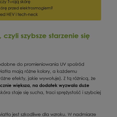
zczy Twoją skórę
skórę przed elektrosmogiem?
ed HEV i tech-neck
 czyli szybsze starzenie się
j podobne do promieniowania UV spośród
wiatła mają różne kolory, a każdemu
óżne efekty, jakie wywołuje). Z tą różnicą, że
nacznie większa, na dodatek wyzwala duże
skóra staje się sucha, traci sprężystość i szybciej
iatło jest szkodliwe dla wzroku. W nadmiarze