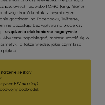
cznościowych i zjawisko FOMO (ang.
fear of
a chwilę stracić kontakt z innymi czy ze
wanie godzinami na Facebooku, Twitterze,
sem nie pozostają bez wpływu na urodę czy
ą –
urządzenia elektroniczne negatywnie
. Aby temu zapobiegać, możesz uzbroić się w
ę
smetyki, a także wiedzę, jakie czynniki są
o piękna.
 starzenie się skóry
V?
wpływem HEV na skórę?
i i podwójny podbródek