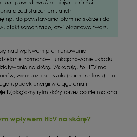
o może powodować zmniejszenie ilości
onią przed starzeniem, a ich
 się np. do powstawania plam na skórze i do
tzw. efekt screen face, czyli ekranowa twarz.
ą się nad wpływem promieniowania
wydzielanie hormonów, funkcjonowanie układu
ziaływanie na skórę. Wskazują, że HEV ma
nów, zwłaszcza kortyzolu (hormon stresu), co
o (spadek energii w ciągu dnia i
e fizjologiczny rytm skóry (przez co nie ma ona
nym wpływem HEV na skórę?