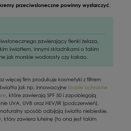
.
 kremy przeciwsłoneczne powinny wystarczyć
ciwsłonecznego zawierający tlenki żelaza,
kim światłem. Innymi składnikami o takim
inne jak morskie wodorosty czy kakao.
 więcej firm produkuje kosmetyki z filtrem
światła jak np. innowacyjne
krople ochronne
are
, które zawierają SPF 50 i zapobiegają
anie UVA, UVB oraz HEV/IR (podczerwień).
naturalny sposób odbijają światło niebieskie.
 który zawiera luteinę (to ona jest takim