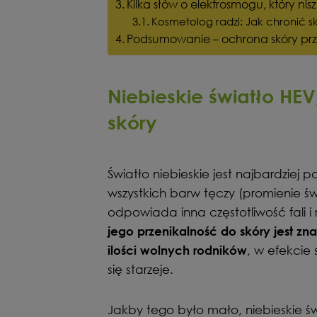
Kilka słów o elektrosmogu, który nis
Kosmetolog radzi: Jak chronić 
Podsumowanie – ochrona skóry prz
Niebieskie światło HEV,
skóry
Światło niebieskie jest najbardzie
wszystkich barw tęczy (promienie ś
odpowiada inna częstotliwość fali i r
jego przenikalność do skóry jest z
, w efekcie 
ilości wolnych rodników
się starzeje.
Jakby tego było mało, niebieskie św