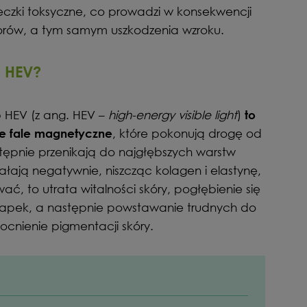
eczki toksyczne, co prowadzi w konsekwencji
orów, a tym samym uszkodzenia wzroku.
o HEV?
 HEV (z ang. HEV –
high-energy visible light
)
to
, które pokonują drogę od
ne fale magnetyczne
tępnie przenikają do najgłębszych warstw
ziałają negatywnie, niszcząc kolagen i elastynę,
, to utrata witalności skóry, pogłębienie się
 łapek, a następnie powstawanie trudnych do
cnienie pigmentacji skóry.