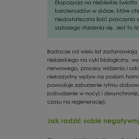
Ekspozycja na niebieskie światł
karotenoidów w skórze, które chr
niedostateczna ilość przyczynia
szybszego starzenia się. Jest to 
Badacze od wielu lat zastanawiaj
niebieskiego na cykl biologiczny, 
nerwowego, procesy widzenia i odd
niekorzystny wpływ na poziom hormo
powoduje zaburzenie rytmu doboweg
pobudzenie w nocy) i desynchronizuj
czasu na regenerację).
Jak radzić sobie negatyw