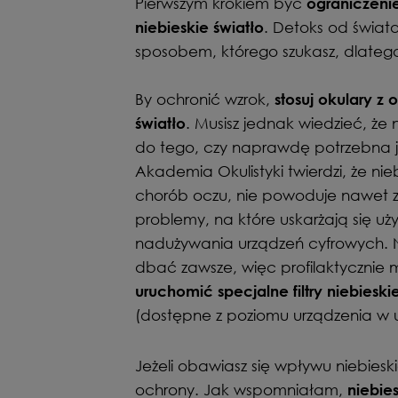
Pierwszym krokiem być
ograniczeni
. Detoks od świat
niebieskie światło
sposobem, którego szukasz, dlateg
By ochronić wzrok,
stosuj okulary z
. Musisz jednak wiedzieć, że
światło
do tego, czy naprawdę potrzebna 
Akademia Okulistyki twierdzi, że nie
chorób oczu, nie powoduje nawet z
problemy, na które uskarżają się uż
nadużywania urządzeń cyfrowych. Ni
dbać zawsze, więc profilaktycznie m
uruchomić specjalne filtry niebies
(dostępne z poziomu urządzenia w 
Jeżeli obawiasz się wpływu niebiesk
ochrony. Jak wspomniałam,
niebie