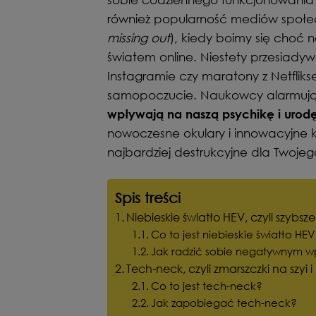
również popularność mediów społe
missing out
), kiedy boimy się choć n
światem online. Niestety przesiady
Instagramie czy maratony z Netflik
samopoczucie. Naukowcy alarmuj
wpływają na naszą psychikę i urod
nowoczesne okulary i innowacyjne ko
najbardziej destrukcyjne dla Twojeg
Spis treści
Niebieskie światło HEV, czyli szybsze
Co to jest niebieskie światło HE
Jak radzić sobie negatywnym 
Tech-neck, czyli zmarszczki na szy
Co to jest tech-neck?
Jak zapobiegać tech-neck?