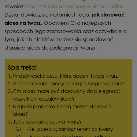
również
recenzja żelu aloesowego Holika Holika
.
Dzisiaj dowiesz się natomiast tego,
jak stosować
. Opowiem Ci o najlepszych
aloes na twarz
sposobach jego zastosowania oraz oczywiście o
tym, jakich efektów możesz się spodziewać,
stosując aloes do pielęgnacji twarzy.
Spis treści
Właściwości aloesu, które doceni Twoja twarz
Aloes na twarz – kiedy warto po niego sięgnąć?
Czy aloes może być stosowany do pielęgnacji
wszystkich rodzajów skóry?
Na jakie problemy z cerą można stosować
aloes?
Jak stosować aloes na twarz?
→ Żel aloesowy zamiast serum do twarzy
→ Aloes jako podkład pod olej roślinny