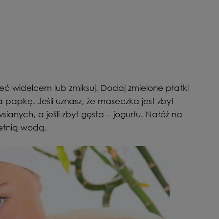
ć widelcem lub zmiksuj. Dodaj zmielone płatki
na papkę. Jeśli uznasz, że maseczka jest zbyt
anych, a jeśli zbyt gęsta – jogurtu. Nałóż na
letnią wodą.