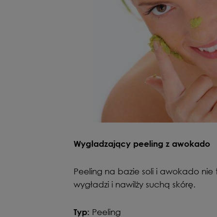
Wygładzający peeling z awokado
Peeling na bazie soli i awokado nie 
wygładzi i nawilży suchą skórę.
Peeling
Typ: