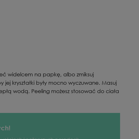
eć widelcem na papkę, albo zmiksuj
by jej kryształki były mocno wyczuwane. Masuj
ciepłą wodą. Peeling możesz stosować do ciała
ych!