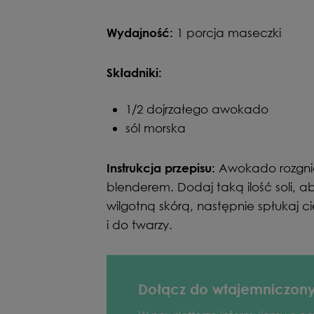
1 porcja maseczki
Wydajność:
Składniki:
1/2 dojrzałego awokado
sól morska
Awokado rozgni
Instrukcja przepisu:
blenderem. Dodaj taką ilość soli, a
wilgotną skórą, następnie spłukaj 
i do twarzy.
Dołącz do wtajemniczon