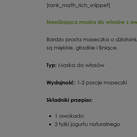
[rank_math_rich_snippet]
Nawilżająca maska do włosów z a
Bardzo prosta maseczka o działani
są miękkie, gładkie i lśniące.
Maska do włosów
Typ:
1-2 porcje maseczki
Wydajność:
Składniki przepisu:
1 awokado
2 łyżki jogurtu naturalnego