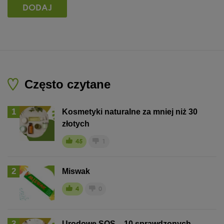
Często czytane
1
Kosmetyki naturalne za mniej niż 30
złotych
45
1
2
Miswak
4
0
3
Urodowe SOS – 10 sprawdzonych