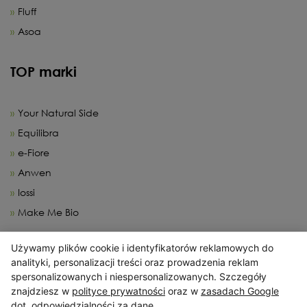
Fluff
Asoa
TOP marki
Your Natural Side
Equilibra
e-Fiore
Anwen
Iossi
Make Me Bio
Używamy plików cookie i identyfikatorów reklamowych do
X
analityki, personalizacji treści oraz prowadzenia reklam
spersonalizowanych i niespersonalizowanych. Szczegóły
Serwis wykorzystuje pliki cookies. Korzystając ze strony
znajdziesz w
polityce prywatności
oraz w
zasadach Google
wyrażasz zgodę na wykorzystywanie plików cookies, w zakresie
dot. odpowiedzialności za dane
.