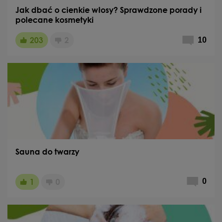
Jak dbać o cienkie włosy? Sprawdzone porady i
polecane kosmetyki
203
2
10
Sauna do twarzy
1
0
0