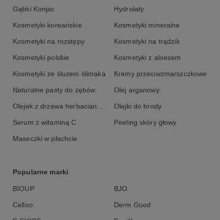
Argania Spinosa Kernel Oil Parfum Tocopherol Helianthus Annuus
Gąbki Konjac
Hydrolaty
Sunflower Seed Oil Limonene
Kosmetyki koreańskie
Kosmetyki mineralne
Kosmetyki na rozstępy
Kosmetyki na trądzik
Kosmetyki polskie
Kosmetyki z aloesem
Kosmetyki ze śluzem ślimaka
Kremy przeciwzmarszczkowe
Naturalne pasty do zębów
Olej arganowy
Olejek z drzewa herbacianego
Olejki do brody
Serum z witaminą C
Peeling skóry głowy
Maseczki w płachcie
Popularne marki
BIOUP
BJO
Celloo
Derm Good