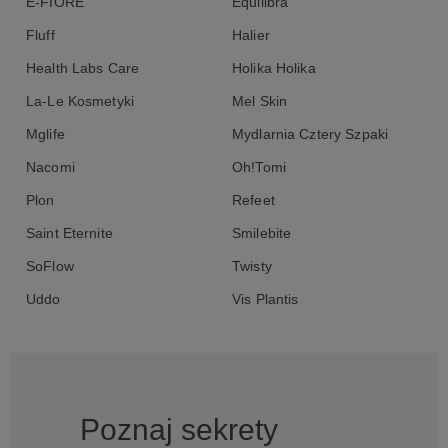
E-FIORE
Equilibra
Fluff
Halier
Health Labs Care
Holika Holika
La-Le Kosmetyki
Mel Skin
Mglife
Mydlarnia Cztery Szpaki
Nacomi
Oh!Tomi
Plon
Refeet
Saint Eternite
Smilebite
SoFlow
Twisty
Uddo
Vis Plantis
Poznaj sekrety