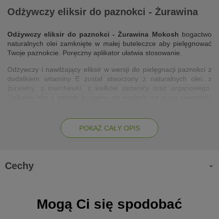
Odżywczy eliksir do paznokci - Żurawina
Odżywczy eliksir do paznokci - Żurawina Mokosh
bogactwo
naturalnych olei zamknięte w małej buteleczce aby pielęgnować
Twoje paznokcie. Poręczny aplikator ułatwia stosowanie.
Odżywczy i nawilżający eliksir w wersji do pielęgnacji paznokci z
dodatkiem witaminy E został stworzony z naturalnych olei: z
żurawiny, z marchewki, z kiełków pszenicy oraz arganowego.
Unikalny olej z pestek żurawiny ze względu na dużą zawartość
witaminy E
działa przeciwrodnikowo i przeciwzapalnie, a także
regeneruje i wygładza skórę i odżywia paznokcie
. Olej z
marchewki bogaty w witaminę A i karoteny długotrwale
nawilża,
POKAŻ CAŁY OPIS
uelastycznia i odżywia skórę
. Oleje: arganowy i z kiełków
pszenicy
spowalniają efekty starzenia, regenerują płytkę
paznokcia,
zaś witamina E jest jednym z najskuteczniejszych
antyoksydantów.
Cechy
Działanie
Mogą Ci się spodobać
nawilża i odżywia