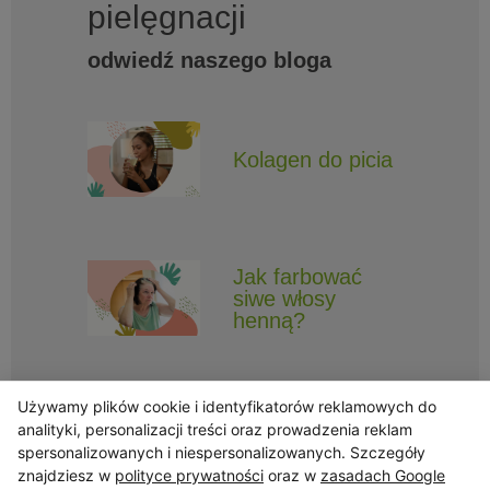
pielęgnacji
odwiedź naszego bloga
Kolagen do picia
Jak farbować
siwe włosy
henną?
Używamy plików cookie i identyfikatorów reklamowych do
analityki, personalizacji treści oraz prowadzenia reklam
spersonalizowanych i niespersonalizowanych. Szczegóły
znajdziesz w
polityce prywatności
oraz w
zasadach Google
Obserwuj Triny, by nie ominęły Cię najlepsze promocje i informacje